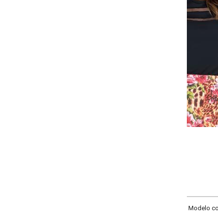
-
-
-
+
+
+
P
M
G
GG
COMPRAR
Modelo com decote redondo, mangas curtas e recortes frontais em tule, recor