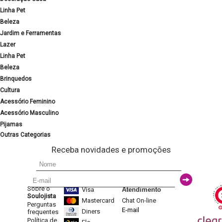
Linha Pet
Beleza
Jardim e Ferramentas
Lazer
Linha Pet
Beleza
Brinquedos
Cultura
Acessório Feminino
Acessório Masculino
Pijamas
Outras Categorias
Receba novidades e promoções
Sobre o
Visa
Atendimento
Soulojista
Mastercard
Chat On-line
Perguntas
E-mail
Diners
frequentes
Política de