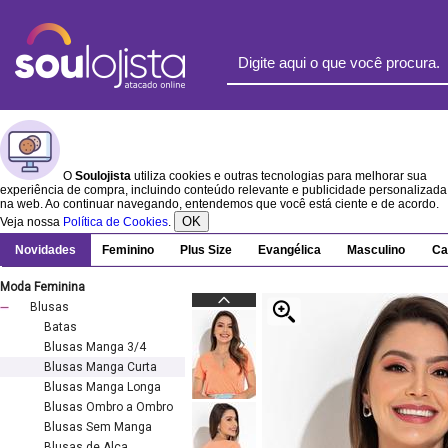
O
Soulojista
utiliza cookies e outras tecnologias para melhorar sua
experiência de compra, incluindo conteúdo relevante e publicidade personalizada
na web. Ao continuar navegando, entendemos que você está ciente e de acordo.
OK
Veja nossa
Política de Cookies
.
Novidades
Feminino
Plus Size
Evangélica
Masculino
Ca
Moda Feminina
Blusas
Batas
Blusas Manga 3/4
Blusas Manga Curta
Blusas Manga Longa
Blusas Ombro a Ombro
Blusas Sem Manga
Blusas de Alça