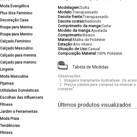
Moda Evangélica
Modelagem:
Solta
Modelo:
Transpassado
Plus Size Feminino
Decote frente:
Transpassado
Decoração Casa
Decote costas:
Redondo
Comprimento da manga:
Curta
Roupa para Menina
Modelo da manga:
Ajustada
Roupa para Menino
Comprimento:
Básico
Material:
Malha de Poliéster
Calçado Feminino
Estação:
Ano Inteiro
Calçado Masculino
Situação de Uso:
Casual
Composição Material:
100% Poliéster
Calçado para menina
Calçado para menino
Tabela de Medidas
Lingerie
Observações:
Moda Masculina
1.
Imagens meramente ilustrativas. Os acess
Pijamas
2.
Preços válidos para compras na internet e 
compras".
Utilidades Domésticas
Escolhas das Influencers
Últimos produtos visualizados
Fitness
Jardim e Ferramentas
Moda Praia
Tendências
Fitness