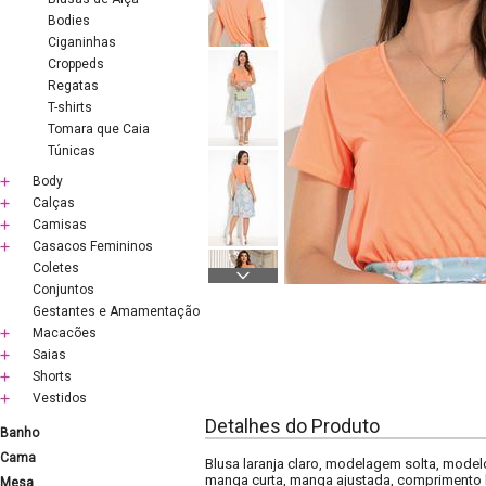
Bodies
Ciganinhas
Croppeds
Regatas
T-shirts
Tomara que Caia
Túnicas
Body
Calças
Camisas
Casacos Femininos
Coletes
Conjuntos
Gestantes e Amamentação
Macacões
Saias
Shorts
Vestidos
Detalhes do Produto
Banho
Cama
Blusa laranja claro, modelagem solta, mode
manga curta, manga ajustada, comprimento bá
Mesa