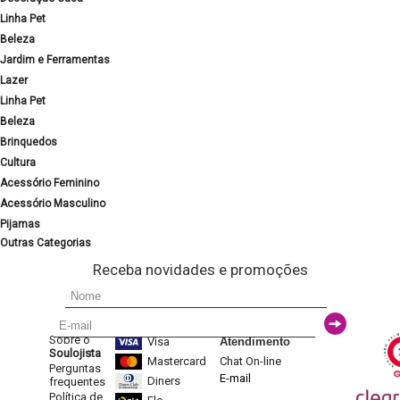
Linha Pet
Beleza
Jardim e Ferramentas
Lazer
Linha Pet
Beleza
Brinquedos
Cultura
Acessório Feminino
Acessório Masculino
Pijamas
Outras Categorias
Receba novidades e promoções
Sobre o
Visa
Atendimento
Soulojista
Mastercard
Chat On-line
Perguntas
E-mail
Diners
frequentes
Política de