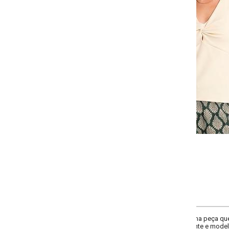
-
-
-
-
+
+
+
P
M
G
GG
COMPRAR
a peça que une estilo e conforto. Com design sem manga e torção frontal que
e e modelagem justa. Ideal para festas e eventos especiais, sua cor vibrante 