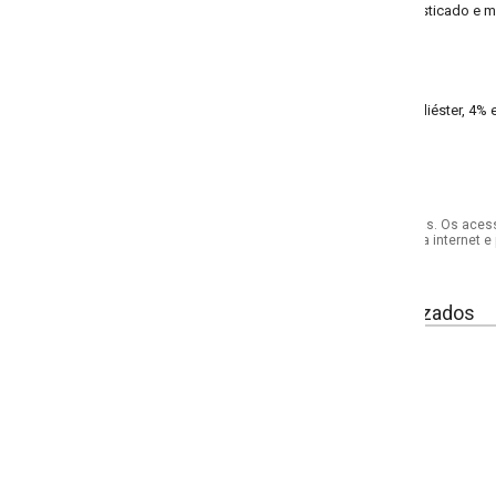
sticado e moderno. Adicione um toque de glamour ao seu guarda-roupa com es
iéster, 4% elastano malha crepe
s. Os acessórios utilizados na produção das fotos não acompanham o produto.
internet e por telefone. Em caso de divergência, o preço válido será sempre aq
izados