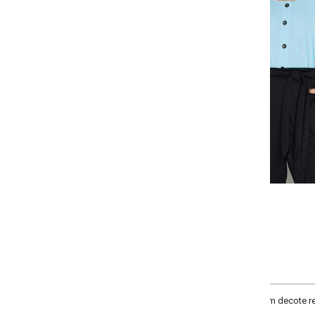
-
-
-
-
+
+
+
P
M
G
GG
COMPRAR
 decote redondo, alça regulavél e vista falsa com botões decorativos.