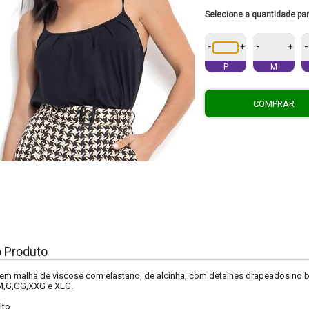
Selecione a quantidade pa
-
-
-
+
+
P
M
COMPRAR
o Produto
em malha de viscose com elastano, de alcinha, com detalhes drapeados no bu
M,G,GG,XXG e XLG.
lto