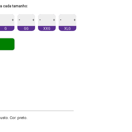
ra cada tamanho:
-
-
-
+
+
+
+
G
GG
XXG
XLG
sto. Cor: preto.