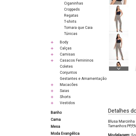
Ciganinhas
Croppeds
Regatas
T-shirts
Tomara que Caia
Túnicas
Body
Calças
Camisas
Casacos Femininos
Coletes
Conjuntos
Gestantes e Amamentação
Macacões
Saias
Shorts
Vestidos
Detalhes d
Banho
Cama
Blusa Marcinha 
Tamanhos:PP,P,
Mesa
Moda Evangélica
Modelagem:
So