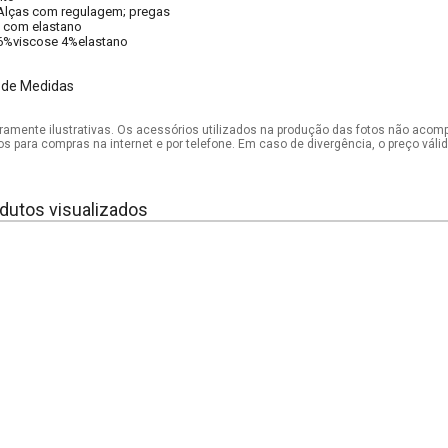
Alças com regulagem; pregas
 com elastano
6%viscose 4%elastano
 de Medidas
mente ilustrativas. Os acessórios utilizados na produção das fotos não acom
os para compras na internet e por telefone. Em caso de divergência, o preço vál
dutos visualizados