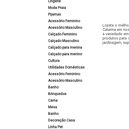
Lingerie
Moda Praia
Pijamas
Acessório Feminino
Lojista o melho
Acessório Masculino
Catarina em nos
a variedade em
Calçado Feminino
produtos para 
Calçado Masculino
jardinagem, sup
Calçado para menina
Calçado para menino
Cultura
Utilidades Domésticas
Acessório Feminino
Acessório Masculino
Banho
Brinquedos
Cama
Mesa
Banho
Decoração Casa
Linha Pet