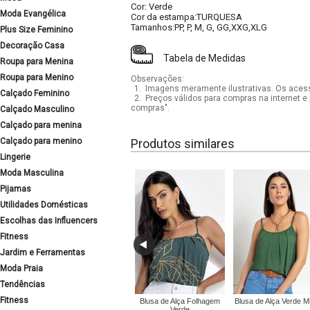
Cor: Verde
Moda Evangélica
Cor da estampa:TURQUESA
Tamanhos:PP, P, M, G, GG,XXG,XLG
Plus Size Feminino
Decoração Casa
Tabela de Medidas
Roupa para Menina
Roupa para Menino
Observações:
1.
Imagens meramente ilustrativas. Os acess
Calçado Feminino
2.
Preços válidos para compras na internet e 
compras".
Calçado Masculino
Calçado para menina
Calçado para menino
Produtos similares
Lingerie
Moda Masculina
Pijamas
Utilidades Domésticas
Escolhas das Influencers
Fitness
Jardim e Ferramentas
Moda Praia
Tendências
Fitness
Blusa de Alça Folhagem
Blusa de Alça Verde Mil
Verde