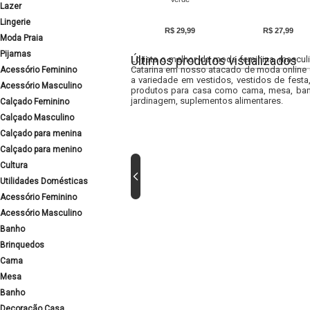
Lazer
Lingerie
R$ 29,99
R$ 27,99
Moda Praia
Pijamas
Últimos produtos visualizados
Lojista o melhor da moda feminina, masculi
Catarina em nosso atacado de moda online e
Acessório Feminino
a variedade em vestidos, vestidos de fest
Acessório Masculino
produtos para casa como cama, mesa, banh
jardinagem, suplementos alimentares.
Calçado Feminino
Calçado Masculino
Calçado para menina
Calçado para menino
Cultura
Utilidades Domésticas
Acessório Feminino
Acessório Masculino
Banho
Brinquedos
Cama
Mesa
Banho
Decoração Casa