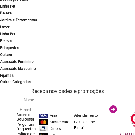
Linha Pet
Beleza
Jardim e Ferramentas
Lazer
Linha Pet
Beleza
Brinquedos
Cultura
Acessório Feminino
Acessório Masculino
Pijamas
Outras Categorias
Receba novidades e promoções
Sobre o
Visa
Atendimento
Soulojista
Mastercard
Chat On-line
Perguntas
E-mail
Diners
frequentes
Política de