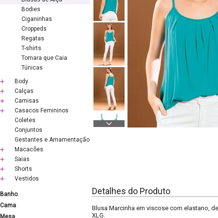
Bodies
Ciganinhas
Croppeds
Regatas
T-shirts
Tomara que Caia
Túnicas
Body
Calças
Camisas
Casacos Femininos
Coletes
Conjuntos
Gestantes e Amamentação
Macacões
Saias
Shorts
Vestidos
Detalhes do Produto
Banho
Cama
Blusa Marcinha em viscose com elastano, de
XLG.
Mesa