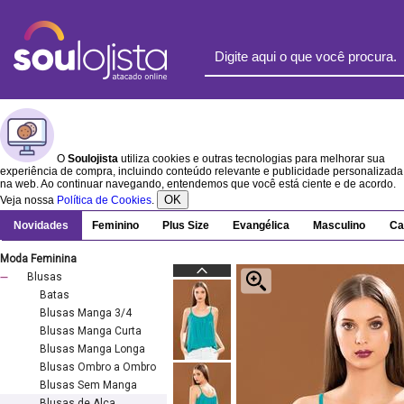
O
Soulojista
utiliza cookies e outras tecnologias para melhorar sua
experiência de compra, incluindo conteúdo relevante e publicidade personalizada
na web. Ao continuar navegando, entendemos que você está ciente e de acordo.
OK
Veja nossa
Política de Cookies
.
Novidades
Feminino
Plus Size
Evangélica
Masculino
Ca
Moda Feminina
Blusas
Batas
Blusas Manga 3/4
Blusas Manga Curta
Blusas Manga Longa
Blusas Ombro a Ombro
Blusas Sem Manga
Blusas de Alça