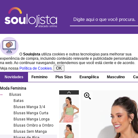
O
Soulojista
utiliza cookies e outras tecnologias para melhorar sua
experiência de compra, incluindo conteúdo relevante e publicidade personalizada
na web. Ao continuar navegando, entendemos que você está ciente e de acordo.
OK
Veja nossa
Política de Cookies
.
Novidades
Feminino
Plus Size
Evangélica
Masculino
Ca
Moda Feminina
Blusas
Batas
Blusas Manga 3/4
Blusas Manga Curta
Blusas Manga Longa
Blusas Ombro a Ombro
Blusas Sem Manga
Blusas de Alça