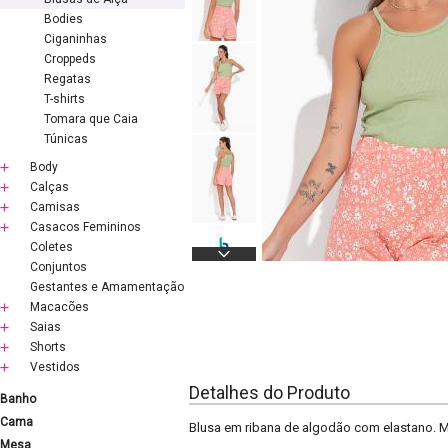
Bodies
Ciganinhas
Croppeds
Regatas
T-shirts
Tomara que Caia
Túnicas
Body
Calças
Camisas
Casacos Femininos
Coletes
Conjuntos
Gestantes e Amamentação
Macacões
Saias
Shorts
Vestidos
Detalhes do Produto
Banho
Cama
Blusa em ribana de algodão com elastano. Mo
Mesa