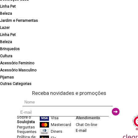
Linha Pet
Beleza
Jardim e Ferramentas
Lazer
Linha Pet
Beleza
Brinquedos
Cultura
Acessório Feminino
Acessório Masculino
Pijamas
Outras Categorias
Receba novidades e promoções
Sobre o
Visa
Atendimento
Soulojista
Mastercard
Chat On-line
Perguntas
E-mail
Diners
frequentes
Política de