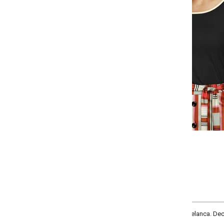
Selecione a quantidade para cada tamanho:
-
-
+
+
P
M
G
GG
COMPRAR
anca. Decote redondo.Mangas curtas com babados. Detalhes de friso na cor