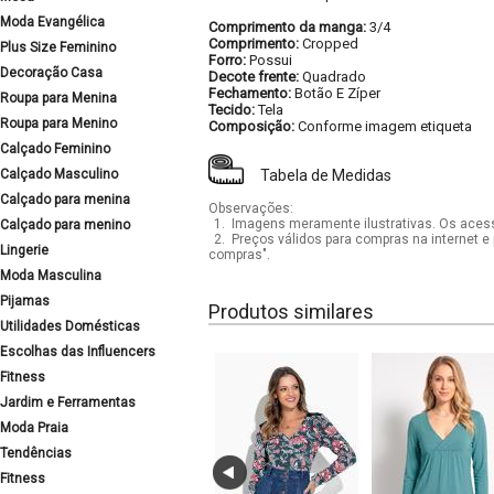
Moda Evangélica
Comprimento da manga:
3/4
Comprimento:
Cropped
Plus Size Feminino
Forro:
Possui
Decoração Casa
Decote frente:
Quadrado
Fechamento:
Botão E Zíper
Roupa para Menina
Tecido:
Tela
Roupa para Menino
Composição:
Conforme imagem etiqueta
Calçado Feminino
Calçado Masculino
Tabela de Medidas
Calçado para menina
Observações:
1.
Imagens meramente ilustrativas. Os acess
Calçado para menino
2.
Preços válidos para compras na internet e 
Lingerie
compras".
Moda Masculina
Pijamas
Produtos similares
Utilidades Domésticas
Escolhas das Influencers
Fitness
Jardim e Ferramentas
Moda Praia
Tendências
Fitness