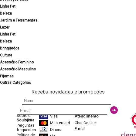
Linha Pet
Beleza
Jardim e Ferramentas
Lazer
Linha Pet
Beleza
Brinquedos
Cultura
Acessório Feminino
Acessório Masculino
Pijamas
Outras Categorias
Receba novidades e promoções
Sobre o
Visa
Atendimento
Soulojista
Mastercard
Chat On-line
Perguntas
E-mail
Diners
frequentes
Política de