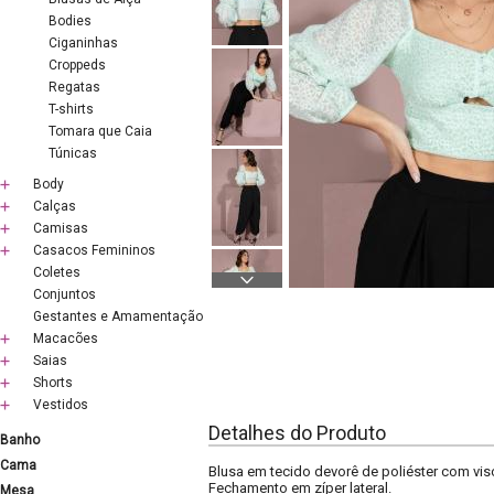
Bodies
Ciganinhas
Croppeds
Regatas
T-shirts
Tomara que Caia
Túnicas
Body
Calças
Camisas
Casacos Femininos
Coletes
Conjuntos
Gestantes e Amamentação
Macacões
Saias
Shorts
Vestidos
Detalhes do Produto
Banho
Cama
Blusa em tecido devorê de poliéster com vi
Fechamento em zíper lateral.
Mesa