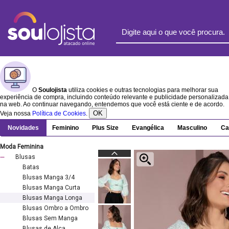
O
Soulojista
utiliza cookies e outras tecnologias para melhorar sua
experiência de compra, incluindo conteúdo relevante e publicidade personalizada
na web. Ao continuar navegando, entendemos que você está ciente e de acordo.
OK
Veja nossa
Política de Cookies
.
Novidades
Feminino
Plus Size
Evangélica
Masculino
Ca
Moda Feminina
Blusas
Batas
Blusas Manga 3/4
Blusas Manga Curta
Blusas Manga Longa
Blusas Ombro a Ombro
Blusas Sem Manga
Blusas de Alça