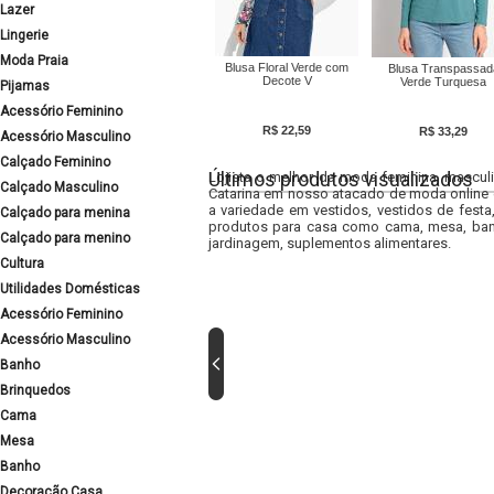
Lazer
Lingerie
Moda Praia
Blusa Floral Verde com
Blusa Transpassad
Decote V
Verde Turquesa
Pijamas
Acessório Feminino
R$ 22,59
R$ 33,29
Acessório Masculino
Calçado Feminino
Últimos produtos visualizados
Lojista o melhor da moda feminina, masculi
Calçado Masculino
Catarina em nosso atacado de moda online e
a variedade em vestidos, vestidos de fest
Calçado para menina
produtos para casa como cama, mesa, banh
Calçado para menino
jardinagem, suplementos alimentares.
Cultura
Utilidades Domésticas
Acessório Feminino
Acessório Masculino
Banho
Brinquedos
Cama
Mesa
Banho
Decoração Casa