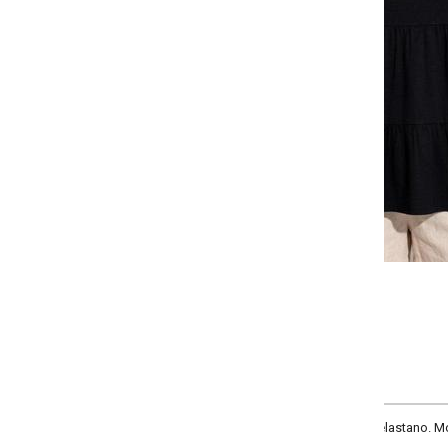
Selecione:
Selecione a quantidade para cada tamanho:
-
-
-
-
+
+
+
P
M
G
GG
COMPRAR
lastano. Modelo soltinho, decote redondo e mangas curtas em babados. Poss