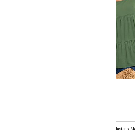
Selecione:
Selecione a quantidade para cada tamanho:
-
-
-
+
+
+
P
M
G
GG
COMPRAR
lastano. Modelo soltinho, decote redondo e mangas curtas em babados. Poss