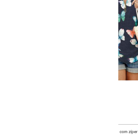
Selecione:
Selecione a quantidade para cada tamanho:
-
-
+
+
PP
P
M
G
XXG
COMPRAR
 com zíper tratorado de metal no decote e puxador grande, mangas 7/8 e bar