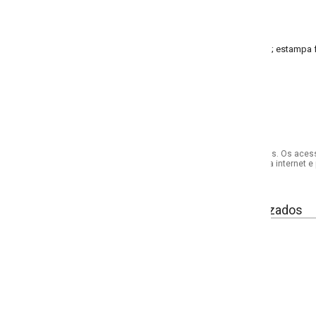
; estampa frontal
s. Os acessórios utilizados na produção das fotos não acompanham o produto.
internet e por telefone. Em caso de divergência, o preço válido será sempre aq
izados