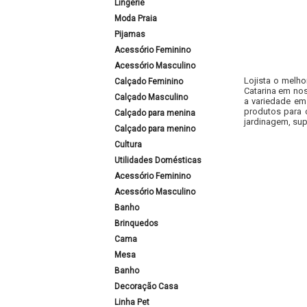
Lingerie
Moda Praia
Pijamas
Acessório Feminino
Acessório Masculino
Lojista o melho
Calçado Feminino
Catarina em nos
Calçado Masculino
a variedade em
produtos para 
Calçado para menina
jardinagem, sup
Calçado para menino
Cultura
Utilidades Domésticas
Acessório Feminino
Acessório Masculino
Banho
Brinquedos
Cama
Mesa
Banho
Decoração Casa
Linha Pet