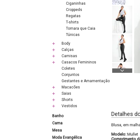
Ciganinhas
Croppeds
Regatas
T-shirts
Tomara que Caia
Túnicas
Body
Calças
Camisas
Casacos Femininos
Coletes
Conjuntos
Gestantes e Amamentação
Macacões
Saias
Shorts
Vestidos
Detalhes d
Banho
Cama
Blusa, em malha
Mesa
Modelo:
Mullet
Moda Evangélica
Comprimento d