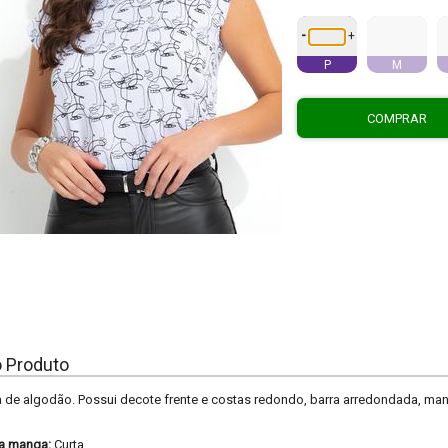
-
+
P
M
COMPRAR
o Produto
 de algodão. Possui decote frente e costas redondo, barra arredondada, mang
a manga:
Curta