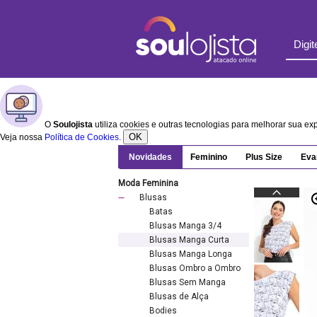
O
Soulojista
utiliza cookies e outras tecnologias para melhorar sua e
OK
Veja nossa
Política de Cookies
.
Novidades
Feminino
Plus Size
Eva
Moda Feminina
Blusas
Batas
Blusas Manga 3/4
Blusas Manga Curta
Blusas Manga Longa
Blusas Ombro a Ombro
Blusas Sem Manga
Blusas de Alça
Bodies