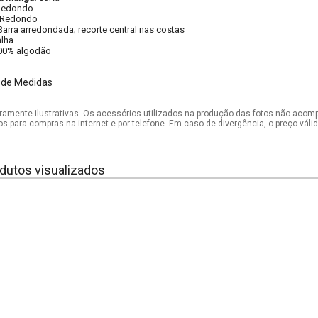
Redondo
Redondo
Barra arredondada; recorte central nas costas
lha
00% algodão
 de Medidas
mente ilustrativas. Os acessórios utilizados na produção das fotos não acom
os para compras na internet e por telefone. Em caso de divergência, o preço vál
dutos visualizados