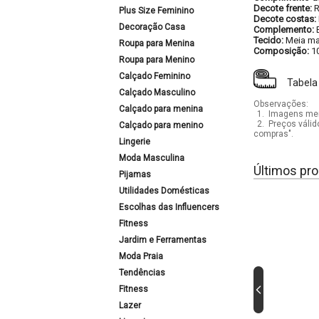
Decote frente:
Plus Size Feminino
Decote costas:
Decoração Casa
Complemento:
Tecido:
Meia ma
Roupa para Menina
Composição:
1
Roupa para Menino
Calçado Feminino
Tabela
Calçado Masculino
Observações:
Calçado para menina
1.
Imagens mera
2.
Preços válid
Calçado para menino
compras".
Lingerie
Moda Masculina
Últimos pro
Pijamas
Utilidades Domésticas
Escolhas das Influencers
Fitness
Jardim e Ferramentas
Moda Praia
Tendências
Fitness
Lazer