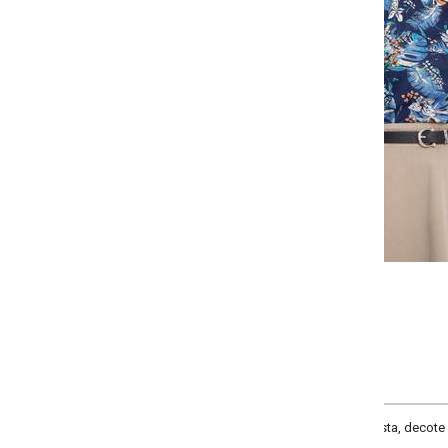
-
-
-
-
+
+
+
P
M
G
GG
COMPRAR
a, decote frente com gola, comprimento da manga curta, manga ajustada, co