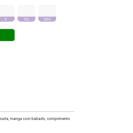
G
GG
XXG
a curta, manga com babado, comprimento