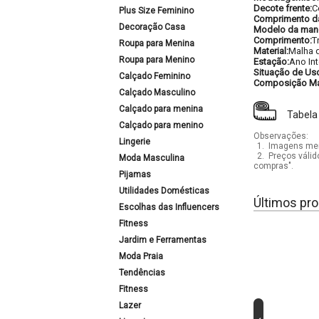
Decote frente:
C
Plus Size Feminino
Comprimento d
Decoração Casa
Modelo da man
Comprimento:
T
Roupa para Menina
Material:
Malha 
Roupa para Menino
Estação:
Ano Int
Situação de Us
Calçado Feminino
Composição Mat
Calçado Masculino
Calçado para menina
Tabela
Calçado para menino
Observações:
Lingerie
1.
Imagens mera
2.
Preços válid
Moda Masculina
compras".
Pijamas
Utilidades Domésticas
Últimos pro
Escolhas das Influencers
Fitness
Jardim e Ferramentas
Moda Praia
Tendências
Fitness
Lazer