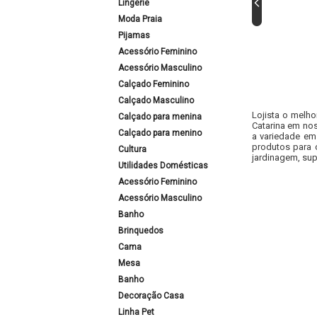
Lingerie
Moda Praia
Pijamas
Acessório Feminino
Acessório Masculino
Calçado Feminino
Calçado Masculino
Lojista o melho
Calçado para menina
Catarina em nos
Calçado para menino
a variedade em
produtos para 
Cultura
jardinagem, sup
Utilidades Domésticas
Acessório Feminino
Acessório Masculino
Banho
Brinquedos
Cama
Mesa
Banho
Decoração Casa
Linha Pet