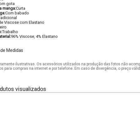
om gota
a manga:
Curta
ga:
Com babado
radicional
de Viscose com Elastano
eiro
o:
Trabalho
erial:
96% Viscose, 4% Elastano
 de Medidas
mente ilustrativas. Os acessórios utilizados na produção das fotos não acom
os para compras na internet e por telefone. Em caso de divergência, o preço vál
dutos visualizados