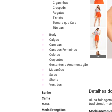
Ciganinhas
Croppeds
Regatas
T-shirts
Tomara que Caia
Túnicas
Body
Calças
Camisas
Casacos Femininos
Coletes
Conjuntos
Gestantes e Amamentação
Macacões
Saias
Shorts
Vestidos
Detalhes d
Banho
Cama
Blusa folhagem
tradicional, ma
Mesa
Moda Evangélica
Modelagem:
Sol