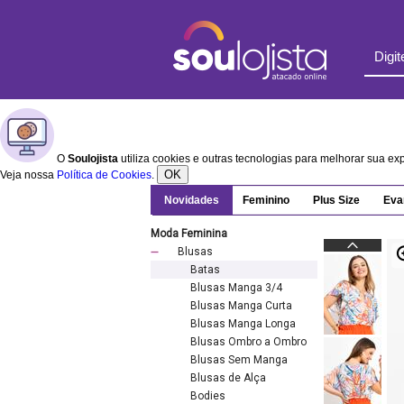
O
Soulojista
utiliza cookies e outras tecnologias para melhorar sua e
OK
Veja nossa
Política de Cookies
.
Novidades
Feminino
Plus Size
Eva
Moda Feminina
Blusas
Batas
Blusas Manga 3/4
Blusas Manga Curta
Blusas Manga Longa
Blusas Ombro a Ombro
Blusas Sem Manga
Blusas de Alça
Bodies