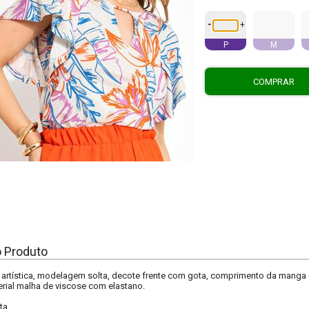
-
+
P
M
COMPRAR
o Produto
 artística, modelagem solta, decote frente com gota, comprimento da mang
terial malha de viscose com elastano.
ta