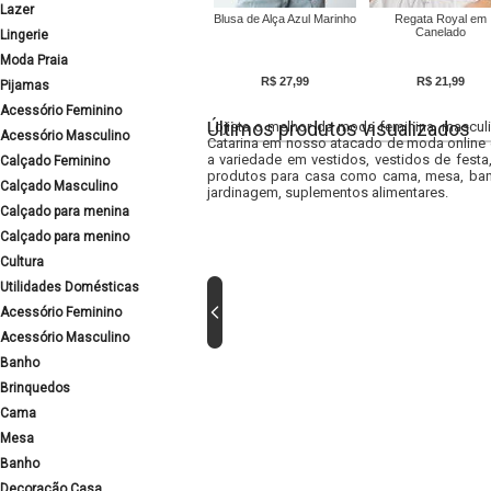
Lazer
Blusa de Alça Azul Marinho
Regata Royal em
Canelado
Lingerie
Moda Praia
R$ 27,99
R$ 21,99
Pijamas
Acessório Feminino
Últimos produtos visualizados
Lojista o melhor da moda feminina, masculi
Acessório Masculino
Catarina em nosso atacado de moda online e
a variedade em vestidos, vestidos de fest
Calçado Feminino
produtos para casa como cama, mesa, banh
Calçado Masculino
jardinagem, suplementos alimentares.
Calçado para menina
Calçado para menino
Cultura
Utilidades Domésticas
Acessório Feminino
Acessório Masculino
Banho
Brinquedos
Cama
Mesa
Banho
Decoração Casa