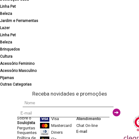
Linha Pet
Beleza
Jardim e Ferramentas
Lazer
Linha Pet
Beleza
Brinquedos
Cultura
Acessório Feminino
Acessório Masculino
Pijamas
Outras Categorias
Receba novidades e promoções
Sobre o
Visa
Atendimento
Soulojista
Mastercard
Chat On-line
Perguntas
E-mail
Diners
frequentes
Política de