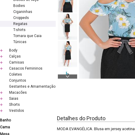
Bodies
Ciganinhas
Croppeds
Regatas
T-shirts
Tomara que Caia
Túnicas
Body
Calças
Camisas
Casacos Femininos
Coletes
Conjuntos
Gestantes e Amamentação
Macacões
Saias
Shorts
Vestidos
Detalhes do Produto
Banho
Cama
MODA EVANGÉLICA. Blusa em jersey acetin
Mesa