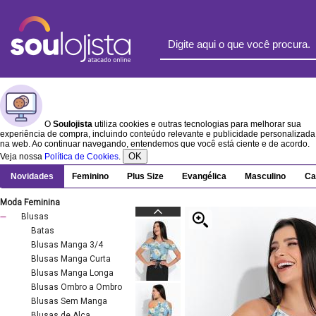
O
Soulojista
utiliza cookies e outras tecnologias para melhorar sua
experiência de compra, incluindo conteúdo relevante e publicidade personalizada
na web. Ao continuar navegando, entendemos que você está ciente e de acordo.
OK
Veja nossa
Política de Cookies
.
Novidades
Feminino
Plus Size
Evangélica
Masculino
Ca
Moda Feminina
Blusas
Batas
Blusas Manga 3/4
Blusas Manga Curta
Blusas Manga Longa
Blusas Ombro a Ombro
Blusas Sem Manga
Blusas de Alça