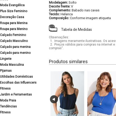
Modelagem:
Solto
Moda Evangélica
Decote frente:
V
Complemento:
Babado nas cavas
Plus Size Feminino
Tecido:
Helanca
Decoração Casa
Composição:
Conforme imagem etiqueta
Roupa para Menina
Roupa para Menino
Tabela de Medidas
Calçado Feminino
Observações:
Calçado Masculino
1.
Imagens meramente ilustrativas. Os acess
2.
Preços válidos para compras na internet e 
Calçado para menina
compras".
Calçado para menino
Lingerie
Produtos similares
Moda Masculina
Pijamas
Utilidades Domésticas
Escolhas das Influencers
Fitness
Jardim e Ferramentas
Moda Praia
Tendências
Fitness