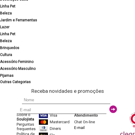
Linha Pet
Beleza
Jardim e Ferramentas
Lazer
Linha Pet
Beleza
Brinquedos
Cultura
Acessório Feminino
Acessório Masculino
Pijamas
Outras Categorias
Receba novidades e promoções
Sobre o
Visa
Atendimento
Soulojista
Mastercard
Chat On-line
Perguntas
E-mail
Diners
frequentes
Política de