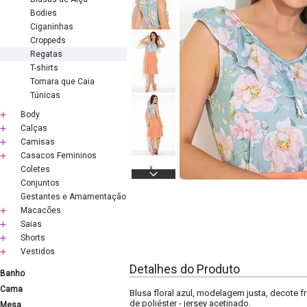
Bodies
Ciganinhas
Croppeds
Regatas
T-shirts
Tomara que Caia
Túnicas
Body
Calças
Camisas
Casacos Femininos
Coletes
Conjuntos
Gestantes e Amamentação
Macacões
Saias
Shorts
Vestidos
Detalhes do Produto
Banho
Cama
Blusa floral azul, modelagem justa, decote 
de poliéster - jersey acetinado.
Mesa