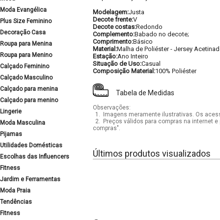
Moda Evangélica
Modelagem:
Justa
Decote frente:
V
Plus Size Feminino
Decote costas:
Redondo
Decoração Casa
Complemento:
Babado no decote;
Comprimento:
Básico
Roupa para Menina
Material:
Malha de Poliéster - Jersey Acetina
Roupa para Menino
Estação:
Ano Inteiro
Situação de Uso:
Casual
Calçado Feminino
Composição Material:
100% Poliéster
Calçado Masculino
Calçado para menina
Tabela de Medidas
Calçado para menino
Observações:
Lingerie
1.
Imagens meramente ilustrativas. Os acess
2.
Preços válidos para compras na internet e 
Moda Masculina
compras".
Pijamas
Utilidades Domésticas
Últimos produtos visualizados
Escolhas das Influencers
Fitness
Jardim e Ferramentas
Moda Praia
Tendências
Fitness