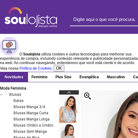
O
Soulojista
utiliza cookies e outras tecnologias para melhorar sua
experiência de compra, incluindo conteúdo relevante e publicidade personalizada
na web. Ao continuar navegando, entendemos que você está ciente e de acordo.
OK
Veja nossa
Política de Cookies
.
Novidades
Feminino
Plus Size
Evangélica
Masculino
Ca
Moda Feminina
Blusas
Batas
Blusas Manga 3/4
Blusas Manga Curta
Blusas Manga Longa
Blusas Ombro a Ombro
Blusas Sem Manga
Blusas de Alça