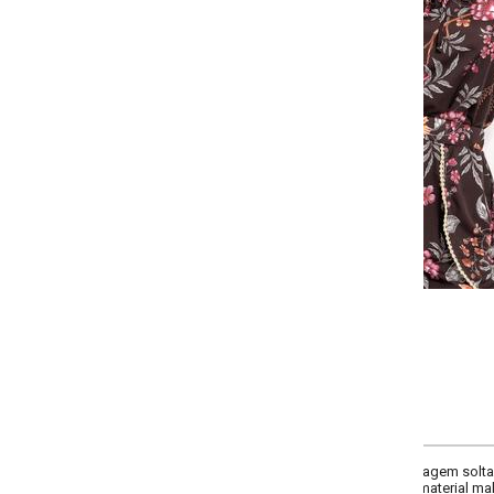
-
-
-
+
+
+
P
M
G
GG
COMPRAR
lagem solta, decote frente ombro a ombro, comprimento da manga curta, c
aterial malha de poliéster.