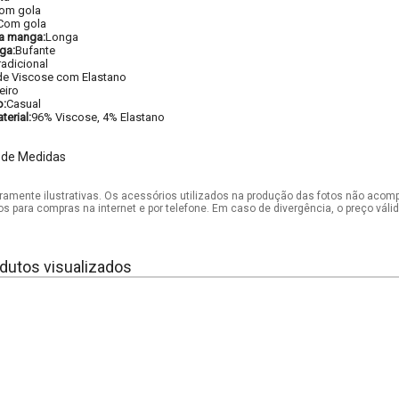
om gola
Com gola
a manga:
Longa
ga:
Bufante
radicional
de Viscose com Elastano
eiro
o:
Casual
erial:
96% Viscose, 4% Elastano
 de Medidas
mente ilustrativas. Os acessórios utilizados na produção das fotos não acom
os para compras na internet e por telefone. Em caso de divergência, o preço vál
dutos visualizados