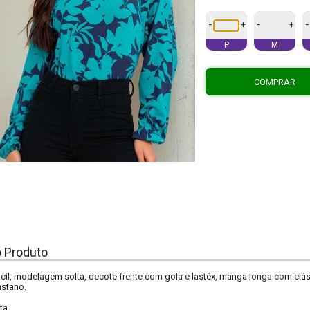
-
-
-
+
+
P
M
COMPRAR
o Produto
encil, modelagem solta, decote frente com gola e lastéx, manga longa com elá
astano.
ta