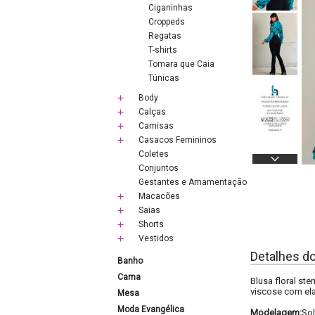
Ciganinhas
Croppeds
Regatas
T-shirts
Tomara que Caia
Túnicas
Body
Calças
Camisas
Casacos Femininos
Coletes
Conjuntos
Gestantes e Amamentação
Macacões
Saias
Shorts
Vestidos
Detalhes d
Banho
Cama
Blusa floral st
viscose com el
Mesa
Moda Evangélica
Modelagem:
Sol