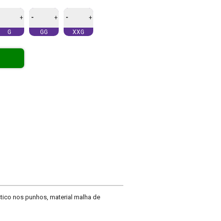
-
-
+
+
+
G
GG
XXG
stico nos punhos, material malha de