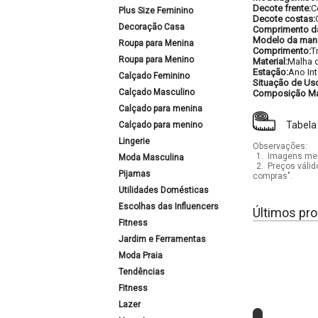
Decote frente:
C
Plus Size Feminino
Decote costas:
Decoração Casa
Comprimento d
Modelo da man
Roupa para Menina
Comprimento:
T
Roupa para Menino
Material:
Malha 
Estação:
Ano Int
Calçado Feminino
Situação de Us
Calçado Masculino
Composição Mat
Calçado para menina
Tabela
Calçado para menino
Lingerie
Observações:
1.
Imagens mera
Moda Masculina
2.
Preços válid
Pijamas
compras".
Utilidades Domésticas
Escolhas das Influencers
Últimos pro
Fitness
Jardim e Ferramentas
Moda Praia
Tendências
Fitness
Lazer