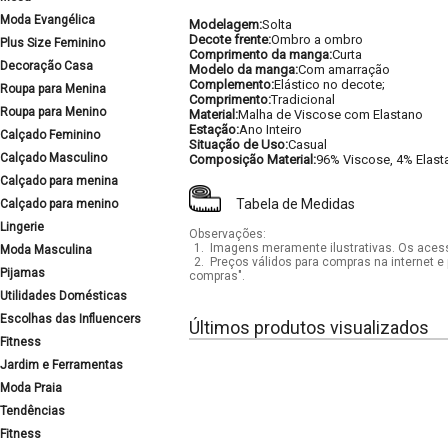
Moda Evangélica
Modelagem:
Solta
Decote frente:
Ombro a ombro
Plus Size Feminino
Comprimento da manga:
Curta
Decoração Casa
Modelo da manga:
Com amarração
Complemento:
Elástico no decote;
Roupa para Menina
Comprimento:
Tradicional
Roupa para Menino
Material:
Malha de Viscose com Elastano
Estação:
Ano Inteiro
Calçado Feminino
Situação de Uso:
Casual
Calçado Masculino
Composição Material:
96% Viscose, 4% Elast
Calçado para menina
Tabela de Medidas
Calçado para menino
Lingerie
Observações:
1.
Imagens meramente ilustrativas. Os acess
Moda Masculina
2.
Preços válidos para compras na internet e 
Pijamas
compras".
Utilidades Domésticas
Escolhas das Influencers
Últimos produtos visualizados
Fitness
Jardim e Ferramentas
Moda Praia
Tendências
Fitness