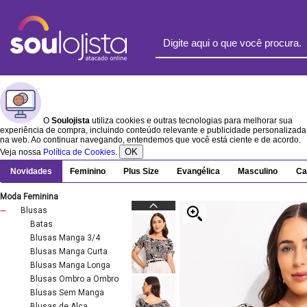
O
Soulojista
utiliza cookies e outras tecnologias para melhorar sua
experiência de compra, incluindo conteúdo relevante e publicidade personalizada
na web. Ao continuar navegando, entendemos que você está ciente e de acordo.
OK
Veja nossa
Política de Cookies
.
Novidades
Feminino
Plus Size
Evangélica
Masculino
Ca
Moda Feminina
Blusas
Batas
Blusas Manga 3/4
Blusas Manga Curta
Blusas Manga Longa
Blusas Ombro a Ombro
Blusas Sem Manga
Blusas de Alça