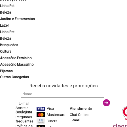
Linha Pet
Beleza
Jardim e Ferramentas
Lazer
Linha Pet
Beleza
Brinquedos
Cultura
Acessório Feminino
Acessório Masculino
Pijamas
Outras Categorias
Receba novidades e promoções
Sobre o
Visa
Atendimento
Soulojista
Mastercard
Chat On-line
Perguntas
E-mail
Diners
frequentes
Política de