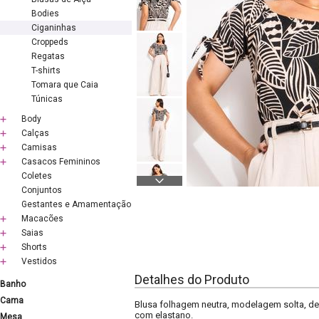
Bodies
Ciganinhas
Croppeds
Regatas
T-shirts
Tomara que Caia
Túnicas
Body
Calças
Camisas
Casacos Femininos
Coletes
Conjuntos
Gestantes e Amamentação
Macacões
Saias
Shorts
Vestidos
Detalhes do Produto
Banho
Cama
Blusa folhagem neutra, modelagem solta, d
com elastano.
Mesa