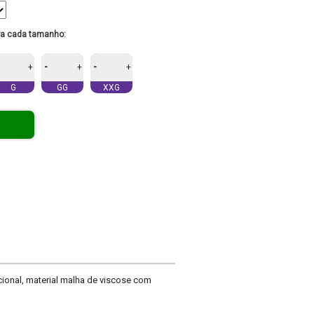
ra cada tamanho:
-
-
+
+
+
G
GG
XXG
ional, material malha de viscose com