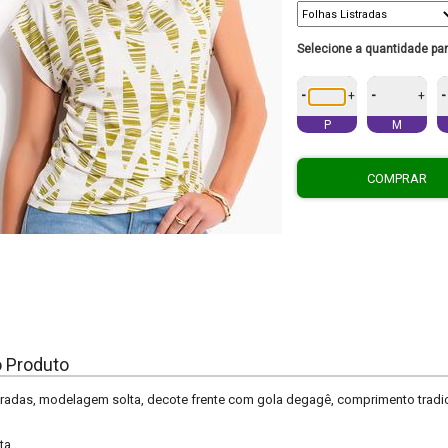
Selecione a quantidade pa
-
-
-
+
+
P
M
COMPRAR
o Produto
stradas, modelagem solta, decote frente com gola degagê, comprimento tradic
ta