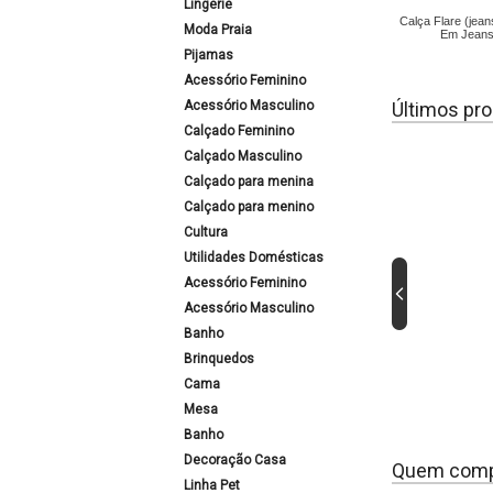
Lingerie
Calça Flare (jean
Moda Praia
Em Jean
Pijamas
Acessório Feminino
Acessório Masculino
Últimos pro
Calçado Feminino
Calçado Masculino
Calçado para menina
Calçado para menino
Cultura
Utilidades Domésticas
Acessório Feminino
Acessório Masculino
Banho
Brinquedos
Cama
Mesa
Banho
Decoração Casa
Quem comp
Linha Pet