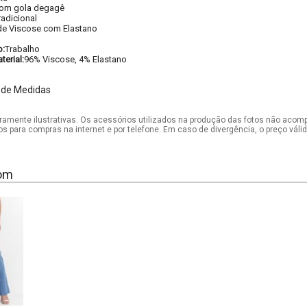
om gola degagê
radicional
de Viscose com Elastano
o:
Trabalho
erial:
96% Viscose, 4% Elastano
 de Medidas
mente ilustrativas. Os acessórios utilizados na produção das fotos não acom
os para compras na internet e por telefone. Em caso de divergência, o preço vál
om