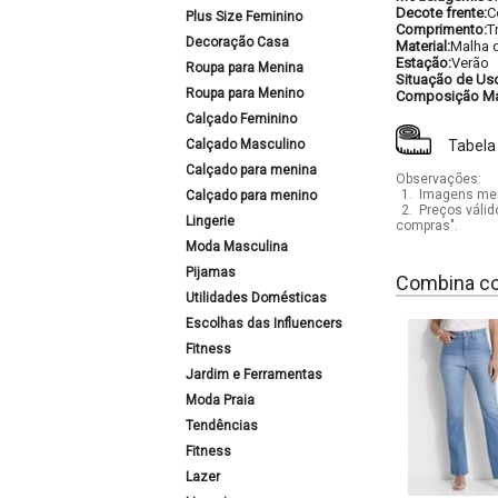
Decote frente:
C
Plus Size Feminino
Comprimento:
T
Decoração Casa
Material:
Malha 
Estação:
Verão
Roupa para Menina
Situação de Us
Roupa para Menino
Composição Mat
Calçado Feminino
Calçado Masculino
Tabela
Calçado para menina
Observações:
1.
Imagens mera
Calçado para menino
2.
Preços válid
Lingerie
compras".
Moda Masculina
Pijamas
Combina c
Utilidades Domésticas
Escolhas das Influencers
Fitness
Jardim e Ferramentas
Moda Praia
Tendências
Fitness
Lazer