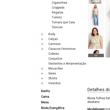
Ciganinhas
Croppeds
Regatas
T-shirts
Tomara que Caia
Túnicas
Body
Calças
Camisas
Casacos Femininos
Coletes
Conjuntos
Gestantes e Amamentação
Macacões
Saias
Shorts
Vestidos
Detalhes d
Banho
Cama
Blusa folhas li
elastano.
Mesa
Moda Evangélica
Modelagem:
Sol