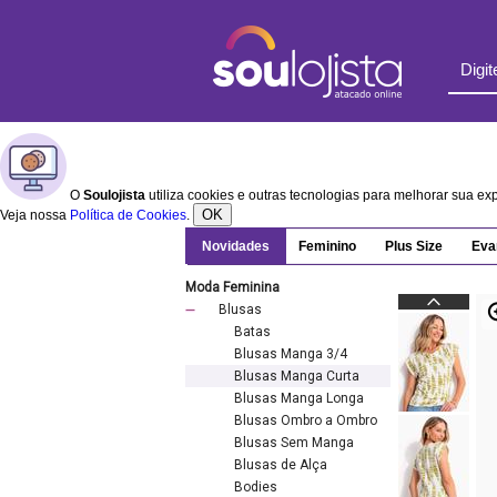
O
Soulojista
utiliza cookies e outras tecnologias para melhorar sua e
OK
Veja nossa
Política de Cookies
.
Novidades
Feminino
Plus Size
Eva
Moda Feminina
Blusas
Batas
Blusas Manga 3/4
Blusas Manga Curta
Blusas Manga Longa
Blusas Ombro a Ombro
Blusas Sem Manga
Blusas de Alça
Bodies