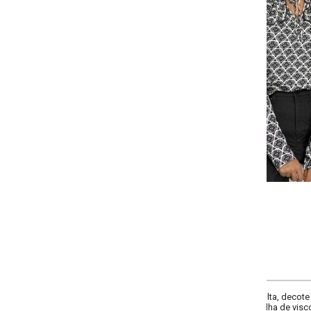
-
-
-
+
+
+
P
M
G
GG
COMPRAR
ta, decote frente com amarração, comprimento da manga longa, complement
lha de viscose com elastano. Tendência: modelagem babados.