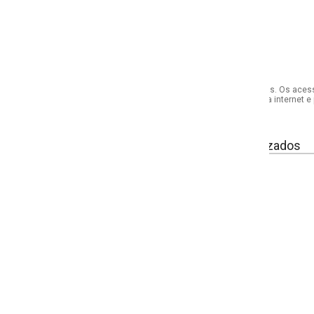
s. Os acessórios utilizados na produção das fotos não acompanham o produto.
internet e por telefone. Em caso de divergência, o preço válido será sempre aq
izados