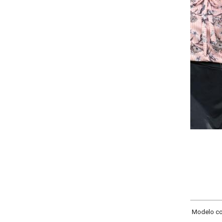
Selecione a quantidade para cada tamanho:
-
+
P
M
G
GG
COMPRAR
 Modelo com gola formando laço, detalhe em gota no decote frente, manga