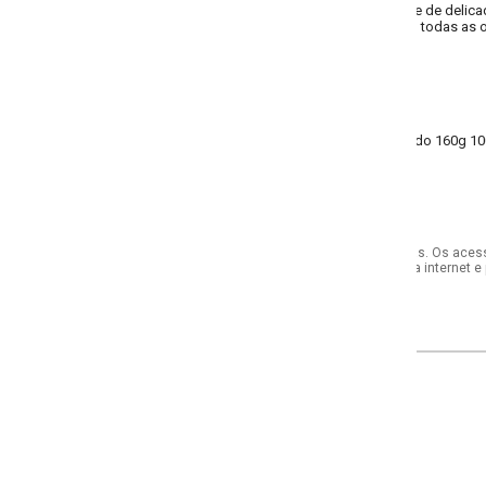
e delicadeza. Perfeita para o dia a dia, combine com jeans ou saias para um 
m todas as ocasiões!
do 160g 100% algodão meia malha penteada
s. Os acessórios utilizados na produção das fotos não acompanham o produto.
internet e por telefone. Em caso de divergência, o preço válido será sempre aq