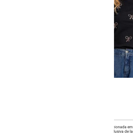
Selecione a quantidade para cada tamanho:
-
-
-
-
+
+
+
P
M
G
GG
COMPRAR
ccionada em meia malha penteada preta de alta qualidade, esta blusa oferece 
lusiva de laços em animal print confere um visual moderno e divertido, enqu