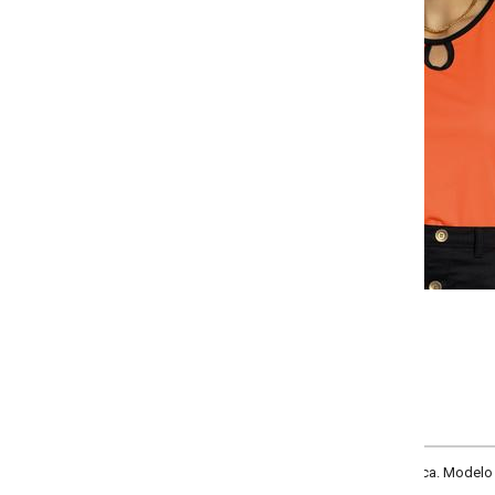
-
+
P
M
G
GG
COMPRAR
nca. Modelo com decote redondo com gota e manga curta com sobreposição