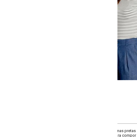
-
-
-
-
+
+
+
P
M
G
GG
COMPRAR
finas pretas sobre fundo off-white. Modelagem ajustada, mangas curtas e dec
 para compor looks casuais com toque moderno.