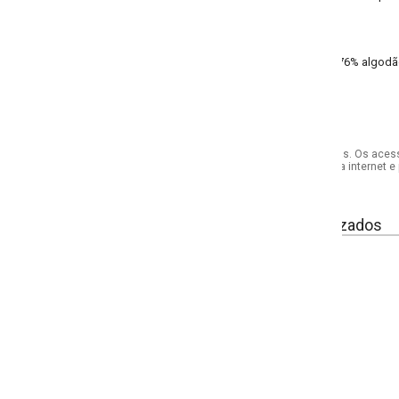
 76% algodão, 21% poliéster, 3% elastano meia malha
s. Os acessórios utilizados na produção das fotos não acompanham o produto.
internet e por telefone. Em caso de divergência, o preço válido será sempre aq
izados