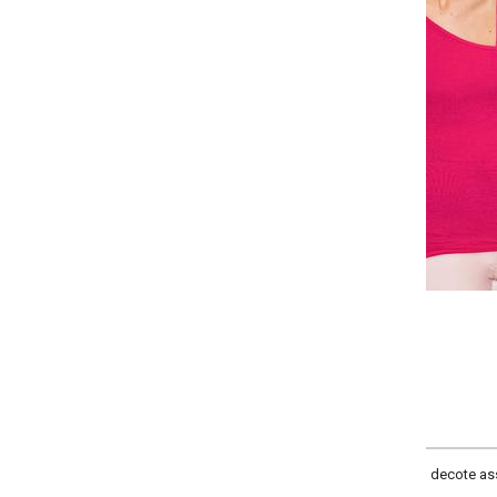
-
-
+
+
P
M
G
GG
COMPRAR
decote assimétrico, comprimento tradicional, material malha de viscose com