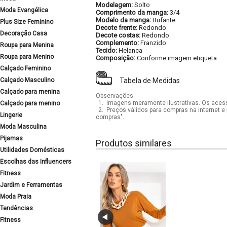
Modelagem:
Solto
Moda Evangélica
Comprimento da manga:
3/4
Modelo da manga:
Bufante
Plus Size Feminino
Decote frente:
Redondo
Decoração Casa
Decote costas:
Redondo
Complemento:
Franzido
Roupa para Menina
Tecido:
Helanca
Roupa para Menino
Composição:
Conforme imagem etiqueta
Calçado Feminino
Calçado Masculino
Tabela de Medidas
Calçado para menina
Observações:
1.
Imagens meramente ilustrativas. Os acess
Calçado para menino
2.
Preços válidos para compras na internet e 
Lingerie
compras".
Moda Masculina
Pijamas
Produtos similares
Utilidades Domésticas
Escolhas das Influencers
Fitness
Jardim e Ferramentas
Moda Praia
Tendências
Fitness