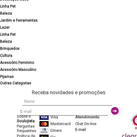
Linha Pet
Beleza
Jardim e Ferramentas
Lazer
Linha Pet
Beleza
Brinquedos
Cultura
Acessório Feminino
Acessório Masculino
Pijamas
Outras Categorias
Receba novidades e promoções
Sobre o
Visa
Atendimento
Soulojista
Mastercard
Chat On-line
Perguntas
E-mail
Diners
frequentes
Política de