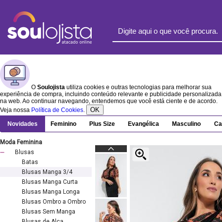
O
Soulojista
utiliza cookies e outras tecnologias para melhorar sua
experiência de compra, incluindo conteúdo relevante e publicidade personalizada
na web. Ao continuar navegando, entendemos que você está ciente e de acordo.
OK
Veja nossa
Política de Cookies
.
Novidades
Feminino
Plus Size
Evangélica
Masculino
Ca
Moda Feminina
Blusas
Batas
Blusas Manga 3/4
Blusas Manga Curta
Blusas Manga Longa
Blusas Ombro a Ombro
Blusas Sem Manga
Blusas de Alça