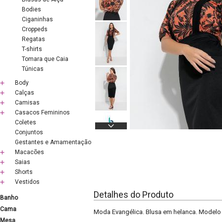
Bodies
Ciganinhas
Croppeds
Regatas
T-shirts
Tomara que Caia
Túnicas
Body
Calças
Camisas
Casacos Femininos
Coletes
Conjuntos
Gestantes e Amamentação
Macacões
Saias
Shorts
Vestidos
Detalhes do Produto
Banho
Cama
Moda Evangélica. Blusa em helanca. Model
Mesa