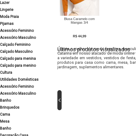
Lazer
Lingerie
Moda Praia
Blusa Caramelo com
Mangas 3/4
Pijamas
Acessório Feminino
R$ 44,99
Acessório Masculino
Calçado Feminino
Últimos produtos visualizados
Lojista o melhor da moda feminina, masculi
Calçado Masculino
Catarina em nosso atacado de moda online e
a variedade em vestidos, vestidos de fest
Calçado para menina
produtos para casa como cama, mesa, banh
Calçado para menino
jardinagem, suplementos alimentares.
Cultura
Utilidades Domésticas
Acessório Feminino
Acessório Masculino
Banho
Brinquedos
Cama
Mesa
Banho
Decoração Casa