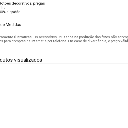
Botões decorativos; pregas
lha
00% algodão
 de Medidas
mente ilustrativas. Os acessórios utilizados na produção das fotos não acom
os para compras na internet e por telefone. Em caso de divergência, o preço vál
dutos visualizados