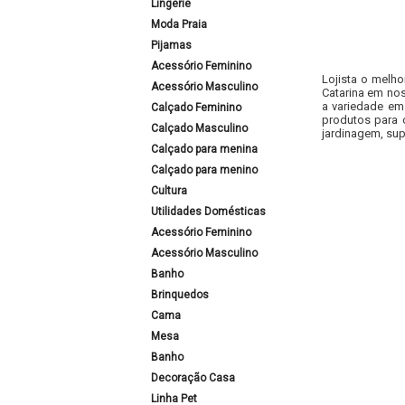
Lingerie
Moda Praia
Pijamas
Acessório Feminino
Lojista o melho
Acessório Masculino
Catarina em nos
a variedade em
Calçado Feminino
produtos para 
Calçado Masculino
jardinagem, sup
Calçado para menina
Calçado para menino
Cultura
Utilidades Domésticas
Acessório Feminino
Acessório Masculino
Banho
Brinquedos
Cama
Mesa
Banho
Decoração Casa
Linha Pet