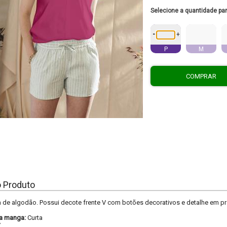
Selecione a quantidade pa
-
+
P
M
COMPRAR
o Produto
 de algodão. Possui decote frente V com botões decorativos e detalhe em pr
a manga:
Curta
V