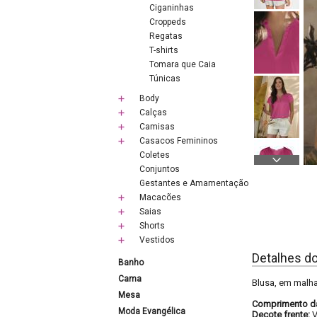
Ciganinhas
Croppeds
Regatas
T-shirts
Tomara que Caia
Túnicas
Body
Calças
Camisas
Casacos Femininos
Coletes
Conjuntos
Gestantes e Amamentação
Macacões
Saias
Shorts
Vestidos
Detalhes d
Banho
Cama
Blusa, em malha
Mesa
Comprimento d
Moda Evangélica
Decote frente: