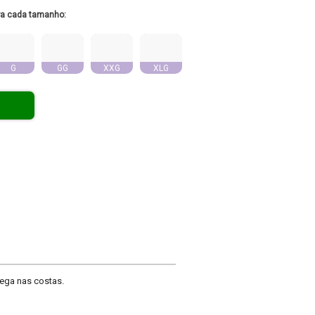
ra cada tamanho:
G
GG
XXG
XLG
ega nas costas.