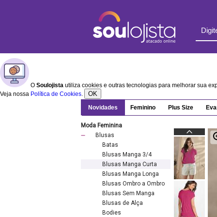
O
Soulojista
utiliza cookies e outras tecnologias para melhorar sua e
OK
Veja nossa
Política de Cookies
.
Novidades
Feminino
Plus Size
Eva
Moda Feminina
Blusas
Batas
Blusas Manga 3/4
Blusas Manga Curta
Blusas Manga Longa
Blusas Ombro a Ombro
Blusas Sem Manga
Blusas de Alça
Bodies