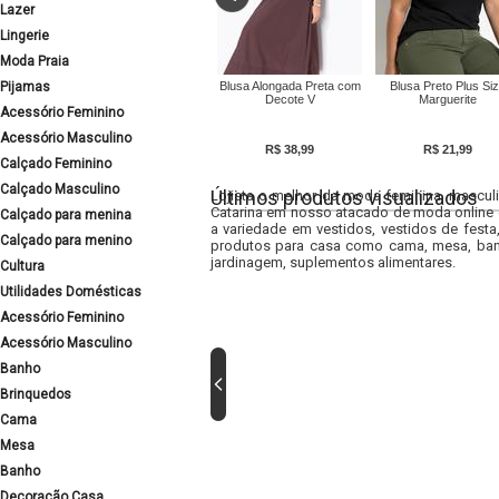
Lazer
Lingerie
Moda Praia
Pijamas
Blusa Alongada Preta com
Blusa Preto Plus Si
Decote V
Marguerite
Acessório Feminino
Acessório Masculino
R$ 38,99
R$ 21,99
Calçado Feminino
Calçado Masculino
Últimos produtos visualizados
Lojista o melhor da moda feminina, masculi
Catarina em nosso atacado de moda online e
Calçado para menina
a variedade em vestidos, vestidos de fest
Calçado para menino
produtos para casa como cama, mesa, banh
jardinagem, suplementos alimentares.
Cultura
Utilidades Domésticas
Acessório Feminino
Acessório Masculino
Banho
Brinquedos
Cama
Mesa
Banho
Decoração Casa