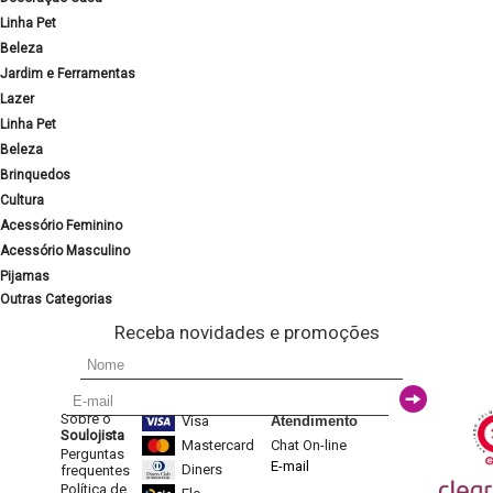
Linha Pet
Beleza
Jardim e Ferramentas
Lazer
Linha Pet
Beleza
Brinquedos
Cultura
Acessório Feminino
Acessório Masculino
Pijamas
Outras Categorias
Receba novidades e promoções
Sobre o
Visa
Atendimento
Soulojista
Mastercard
Chat On-line
Perguntas
E-mail
Diners
frequentes
Política de