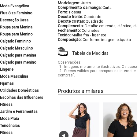
Modelagem:
Justo
Moda Evangélica
Comprimento da manga:
Curta
Forro:
Possui
Plus Size Feminino
Decote frente:
Quadrado
Decoração Casa
Decote costas:
Quadrado
Complemento:
Detalhe em renda; elástico; e
Roupa para Menina
Fechamento:
Colchetes
Roupa para Menino
Tecido:
Malha fria - liganete
Composição:
Conforme imagem etiqueta
Calçado Feminino
Calçado Masculino
Tabela de Medidas
Calçado para menina
Calçado para menino
Observações:
1.
Imagens meramente ilustrativas. Os acess
Lingerie
2.
Preços válidos para compras na internet e 
compras".
Moda Masculina
Pijamas
Produtos similares
Utilidades Domésticas
Escolhas das Influencers
Fitness
Jardim e Ferramentas
Moda Praia
Tendências
Fitness