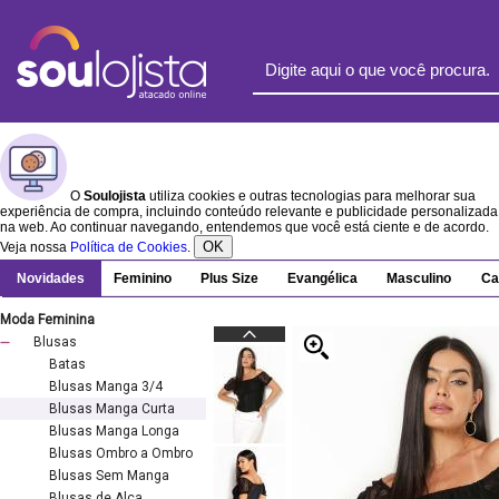
O
Soulojista
utiliza cookies e outras tecnologias para melhorar sua
experiência de compra, incluindo conteúdo relevante e publicidade personalizada
na web. Ao continuar navegando, entendemos que você está ciente e de acordo.
OK
Veja nossa
Política de Cookies
.
Novidades
Feminino
Plus Size
Evangélica
Masculino
Ca
Moda Feminina
Blusas
Batas
Blusas Manga 3/4
Blusas Manga Curta
Blusas Manga Longa
Blusas Ombro a Ombro
Blusas Sem Manga
Blusas de Alça