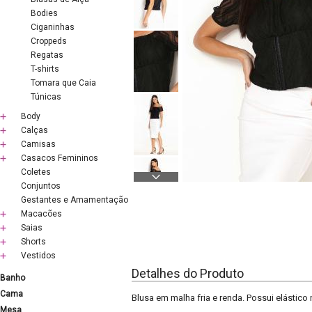
Bodies
Ciganinhas
Croppeds
Regatas
T-shirts
Tomara que Caia
Túnicas
Body
Calças
Camisas
Casacos Femininos
Coletes
Conjuntos
Gestantes e Amamentação
Macacões
Saias
Shorts
Vestidos
Detalhes do Produto
Banho
Cama
Blusa em malha fria e renda. Possui elástic
Mesa