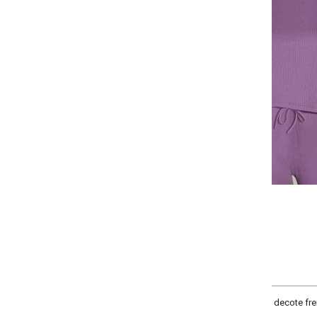
-
+
P
M
G
GG
COMPRAR
i decote frente canoa e mangas longas com punhos.