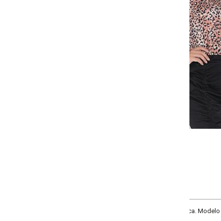
-
-
+
+
P
M
G
GG
COMPRAR
ca. Modelo com decote V, manga longa com recorte e franzido, punhos com el