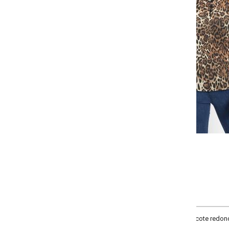
-
-
-
+
+
+
P
M
G
GG
COMPRAR
cote redondo frente, peitilho com fechamento em botões frente, mangas lon