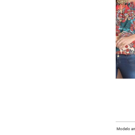
Selecione a quantidade para cada tamanho:
-
+
P
M
G
GG
COMPRAR
 Modelo amplo, com mangas raglan curtas e elástico no decote.