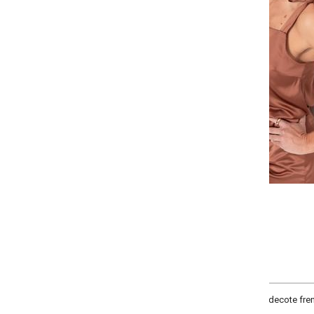
-
-
-
-
+
+
+
P
M
G
GG
COMPRAR
ecote frente reto, complementos alça para amarrar, alça com aviamento, com