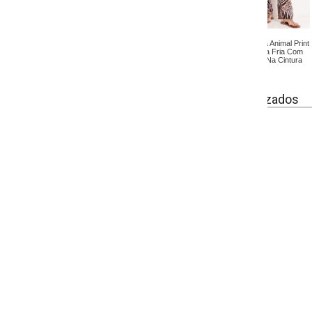
 Animal Print
Saia (marmorizado) Em
a Fria Com
Malha Fria
 Na Cintura
izados