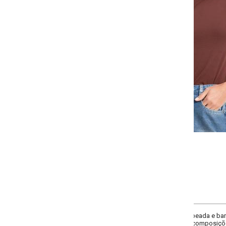
-
-
-
-
+
+
+
P
M
G
GG
COMPRAR
da e barra assimétrica. Confeccionada em malha leve na cor marrom , traz 
composições elegantes e versáteis, do dia à noite.