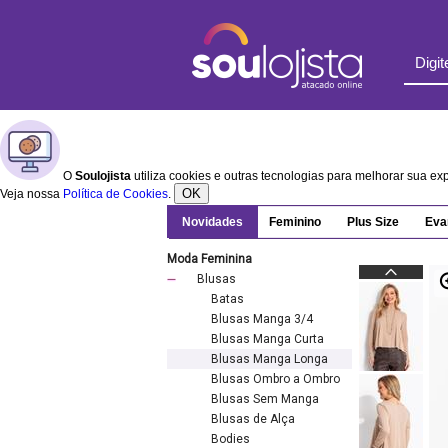
O
Soulojista
utiliza cookies e outras tecnologias para melhorar sua e
OK
Veja nossa
Política de Cookies
.
Novidades
Feminino
Plus Size
Eva
Moda Feminina
Blusas
Batas
Blusas Manga 3/4
Blusas Manga Curta
Blusas Manga Longa
Blusas Ombro a Ombro
Blusas Sem Manga
Blusas de Alça
Bodies