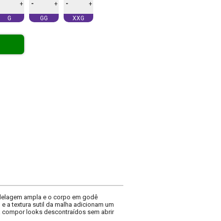
-
-
+
+
+
G
GG
XXG
modelagem ampla e o corpo em godê
 e a textura sutil da malha adicionam um
ra compor looks descontraídos sem abrir