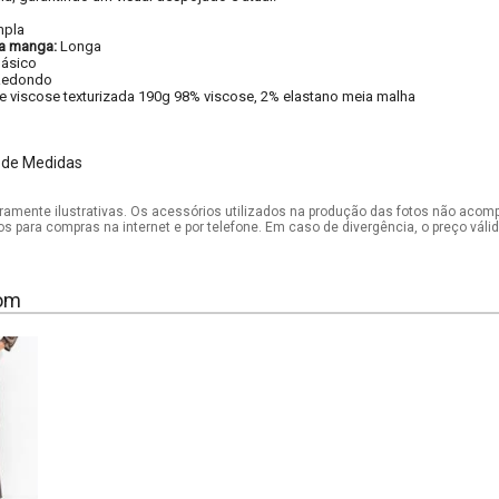
pla
a manga:
Longa
ásico
Redondo
e viscose texturizada 190g 98% viscose, 2% elastano meia malha
m
 de Medidas
mente ilustrativas. Os acessórios utilizados na produção das fotos não acom
os para compras na internet e por telefone. Em caso de divergência, o preço vál
om