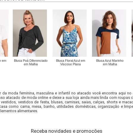
te em
Blusa Poá Diferenciado
Blusa Floral Azul em
Blusa Azul Marinho
em Malha
Viscose Plana
em Malha
r da moda feminina, masculina e infantil no atacado você encontra aqui no
so atacado de moda online e deixe a sua loja ainda mais linda com roupas c
 vestidos, vestidos de festa, blusas, camisas, saias, calças, shorts e m
casa como cama, mesa, banho, utilidades domésticas, organização e limpe
lementos alimentares.
Receba novidades e promoções