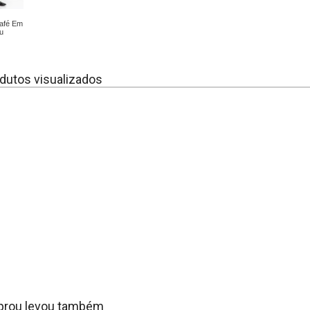
afé Em
u
dutos visualizados
rou levou também