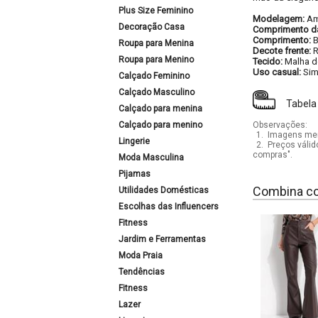
Plus Size Feminino
Modelagem:
Am
Decoração Casa
Comprimento d
Comprimento:
B
Roupa para Menina
Decote frente:
Roupa para Menino
Tecido:
Malha d
Uso casual:
Si
Calçado Feminino
Calçado Masculino
Tabela
Calçado para menina
Calçado para menino
Observações:
1.
Imagens mera
Lingerie
2.
Preços válid
compras".
Moda Masculina
Pijamas
Combina c
Utilidades Domésticas
Escolhas das Influencers
Fitness
Jardim e Ferramentas
Moda Praia
Tendências
Fitness
Lazer