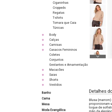
Ciganinhas
Croppeds
Regatas
T-shirts
Tomara que Caia
Túnicas
Body
Calças
Camisas
Casacos Femininos
Coletes
Conjuntos
Gestantes e Amamentação
Macacões
Saias
Shorts
Vestidos
Detalhes d
Banho
Cama
Blusa (marrom)
proporcionam um
Mesa
toque de sofist
Moda Evangélica
mão da elegânci