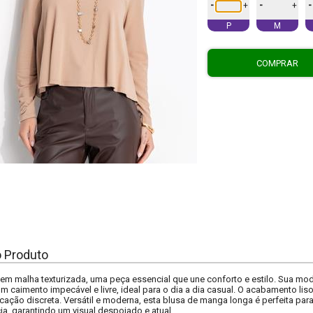
-
-
-
+
+
P
M
COMPRAR
o Produto
 em malha texturizada, uma peça essencial que une conforto e estilo. Sua 
 caimento impecável e livre, ideal para o dia a dia casual. O acabamento liso
icação discreta. Versátil e moderna, esta blusa de manga longa é perfeita pa
a, garantindo um visual despojado e atual.