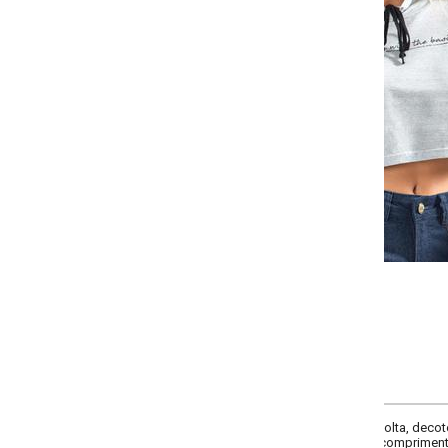
-
-
-
-
+
+
+
P
M
G
GG
COMPRAR
olta, decote frente gola alta, comprimento da manga longa, complementos e
, comprimento cropped, material malha de algodão com poliéster.