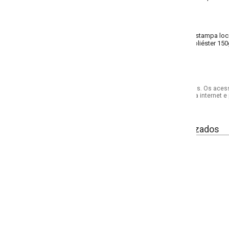
stampa localizada; detalhe para amarrar
iéster 150g 88% algodão, 12% poliéster meia malha
s. Os acessórios utilizados na produção das fotos não acompanham o produto.
internet e por telefone. Em caso de divergência, o preço válido será sempre aq
izados