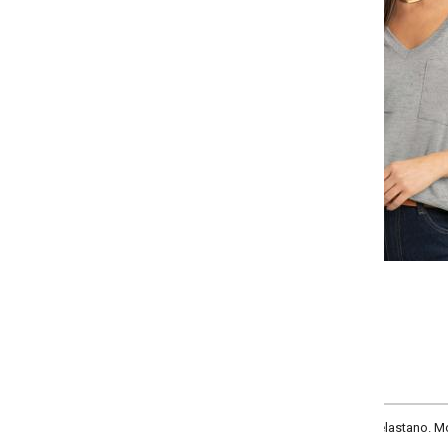
Selecione:
Selecione a quantidade para cada tamanho:
-
-
-
-
+
+
+
P
M
G
GG
COMPRAR
lastano. Modelo com decote V, mangas curtas com punho e bolso frontal.