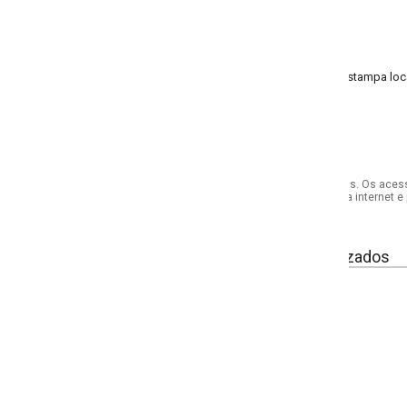
stampa localizada; pala costas; pala frente
s. Os acessórios utilizados na produção das fotos não acompanham o produto.
internet e por telefone. Em caso de divergência, o preço válido será sempre aq
izados