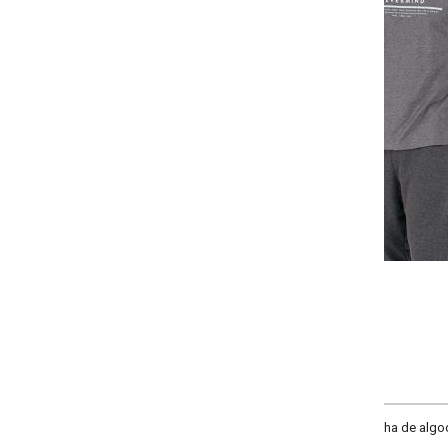
Selecione a quantidade para cada tamanho:
-
-
+
P
M
G
GG
COMPRAR
ha de algodão com poliéster. Modelo com decote redondo, manga longa, pala