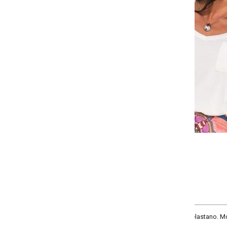
Selecione:
Selecione a quantidade para cada tamanho:
-
-
-
-
+
+
+
P
M
G
GG
COMPRAR
lastano. Modelo com decote V, mangas curtas com punho e bolso frontal.