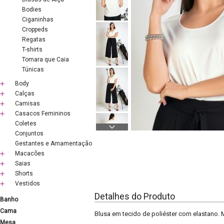
Bodies
Ciganinhas
Croppeds
Regatas
T-shirts
Tomara que Caia
Túnicas
Body
Calças
Camisas
Casacos Femininos
Coletes
Conjuntos
Gestantes e Amamentação
Macacões
Saias
Shorts
Vestidos
Detalhes do Produto
Banho
Cama
Blusa em tecido de poliéster com elastano.
Mesa