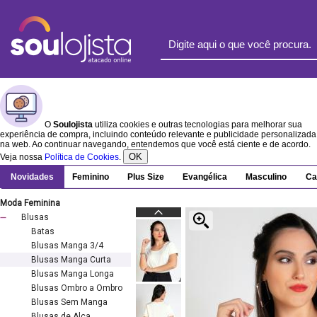
O
Soulojista
utiliza cookies e outras tecnologias para melhorar sua
experiência de compra, incluindo conteúdo relevante e publicidade personalizada
na web. Ao continuar navegando, entendemos que você está ciente e de acordo.
OK
Veja nossa
Política de Cookies
.
Novidades
Feminino
Plus Size
Evangélica
Masculino
Ca
Moda Feminina
Blusas
Batas
Blusas Manga 3/4
Blusas Manga Curta
Blusas Manga Longa
Blusas Ombro a Ombro
Blusas Sem Manga
Blusas de Alça