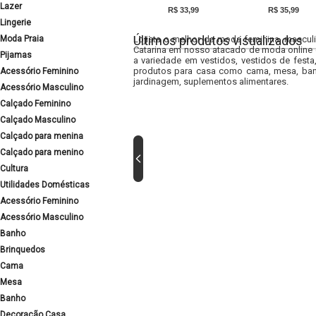
Lazer
R$ 33,99
R$ 35,99
Lingerie
Últimos produtos visualizados
Moda Praia
Lojista o melhor da moda feminina, masculi
Catarina em nosso atacado de moda online e
Pijamas
a variedade em vestidos, vestidos de fest
produtos para casa como cama, mesa, banh
Acessório Feminino
jardinagem, suplementos alimentares.
Acessório Masculino
Calçado Feminino
Calçado Masculino
Calçado para menina
Calçado para menino
Cultura
Utilidades Domésticas
Acessório Feminino
Acessório Masculino
Banho
Brinquedos
Cama
Mesa
Banho
Decoração Casa