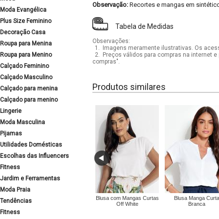
Observação:
Recortes e mangas em sintétic
Moda Evangélica
Plus Size Feminino
Tabela de Medidas
Decoração Casa
Observações:
Roupa para Menina
1.
Imagens meramente ilustrativas. Os acess
Roupa para Menino
2.
Preços válidos para compras na internet e 
compras".
Calçado Feminino
Calçado Masculino
Produtos similares
Calçado para menina
Calçado para menino
Lingerie
Moda Masculina
Pijamas
Utilidades Domésticas
Escolhas das Influencers
Fitness
Jardim e Ferramentas
Moda Praia
Blusa com Mangas Curtas
Blusa Manga Curt
Tendências
Off White
Branca
Fitness