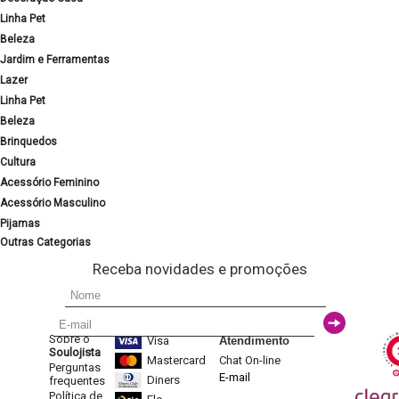
Linha Pet
Beleza
Jardim e Ferramentas
Lazer
Linha Pet
Beleza
Brinquedos
Cultura
Acessório Feminino
Acessório Masculino
Pijamas
Outras Categorias
Receba novidades e promoções
Sobre o
Visa
Atendimento
Soulojista
Mastercard
Chat On-line
Perguntas
E-mail
Diners
frequentes
Política de