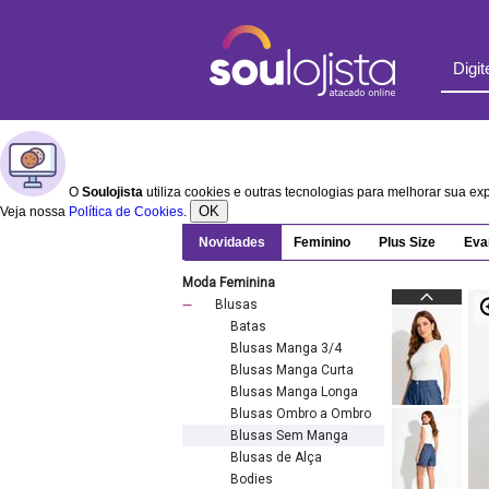
O
Soulojista
utiliza cookies e outras tecnologias para melhorar sua e
OK
Veja nossa
Política de Cookies
.
Novidades
Feminino
Plus Size
Eva
Moda Feminina
Blusas
Batas
Blusas Manga 3/4
Blusas Manga Curta
Blusas Manga Longa
Blusas Ombro a Ombro
Blusas Sem Manga
Blusas de Alça
Bodies