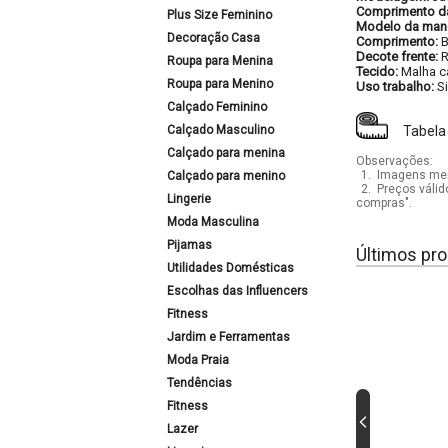
Comprimento d
Plus Size Feminino
Modelo da man
Decoração Casa
Comprimento:
B
Decote frente:
Roupa para Menina
Tecido:
Malha c
Roupa para Menino
Uso trabalho:
S
Calçado Feminino
Calçado Masculino
Tabela
Calçado para menina
Observações:
1.
Imagens mera
Calçado para menino
2.
Preços válid
Lingerie
compras".
Moda Masculina
Pijamas
Últimos pro
Utilidades Domésticas
Escolhas das Influencers
Fitness
Jardim e Ferramentas
Moda Praia
Tendências
Fitness
Lazer