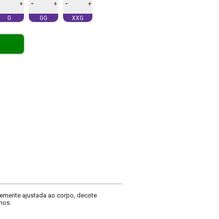
-
-
+
+
+
G
GG
XXG
vemente ajustada ao corpo, decote
nos.