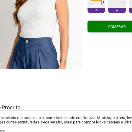
-
-
-
+
+
P
M
COMPRAR
o Produto
canelada de toque macio, com elasticidade confortável. Modelagem reta, le
s curtas estruturadas. Peça versátil, ideal para compor looks casuais e urba
sta