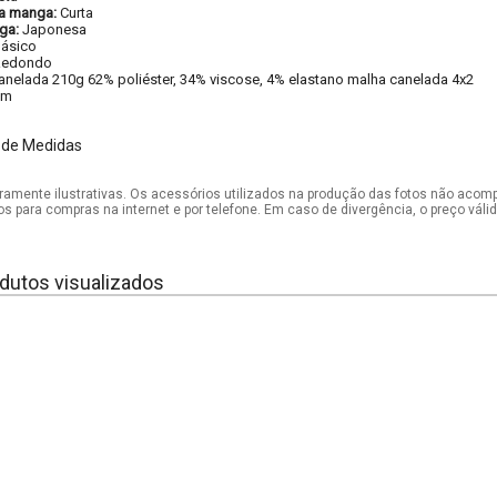
a manga:
Curta
ga:
Japonesa
ásico
Redondo
anelada 210g 62% poliéster, 34% viscose, 4% elastano malha canelada 4x2
im
 de Medidas
mente ilustrativas. Os acessórios utilizados na produção das fotos não acom
os para compras na internet e por telefone. Em caso de divergência, o preço vál
dutos visualizados