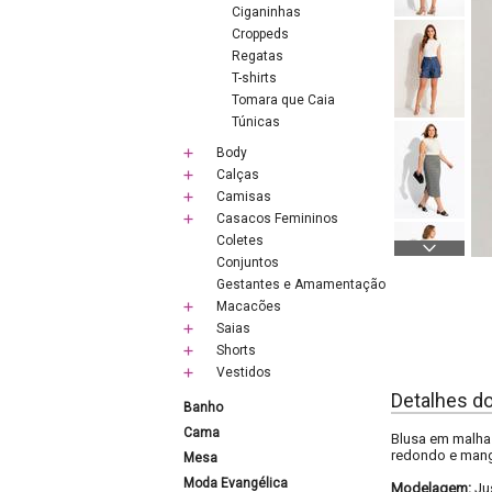
Ciganinhas
Croppeds
Regatas
T-shirts
Tomara que Caia
Túnicas
Body
Calças
Camisas
Casacos Femininos
Coletes
Conjuntos
Gestantes e Amamentação
Macacões
Saias
Shorts
Vestidos
Detalhes d
Banho
Cama
Blusa em malha 
redondo e manga
Mesa
Moda Evangélica
Modelagem:
Ju