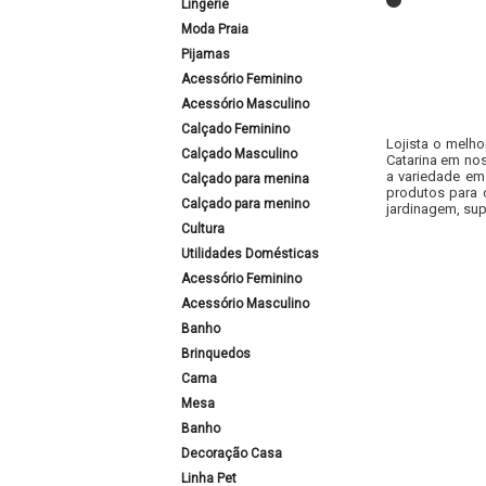
Lingerie
Moda Praia
Pijamas
Acessório Feminino
Acessório Masculino
Calçado Feminino
Lojista o melho
Calçado Masculino
Catarina em nos
a variedade em
Calçado para menina
produtos para 
Calçado para menino
jardinagem, sup
Cultura
Utilidades Domésticas
Acessório Feminino
Acessório Masculino
Banho
Brinquedos
Cama
Mesa
Banho
Decoração Casa
Linha Pet