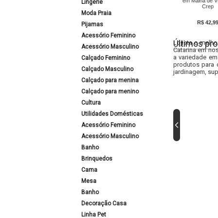
em Malha de V
Lingerie
Crep
Moda Praia
R$ 42,9
Pijamas
Acessório Feminino
Últimos pro
Lojista o melho
Acessório Masculino
Catarina em nos
a variedade em
Calçado Feminino
produtos para 
Calçado Masculino
jardinagem, sup
Calçado para menina
Calçado para menino
Cultura
Utilidades Domésticas
Acessório Feminino
Acessório Masculino
Banho
Brinquedos
Cama
Mesa
Banho
Decoração Casa
Linha Pet