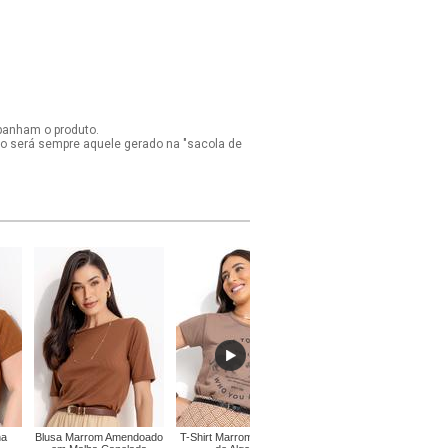
panham o produto.
ido será sempre aquele gerado na "sacola de
ha
Blusa Marrom Amendoado
T-Shirt Marrom em Malha
Blusa Abstrato em Malha