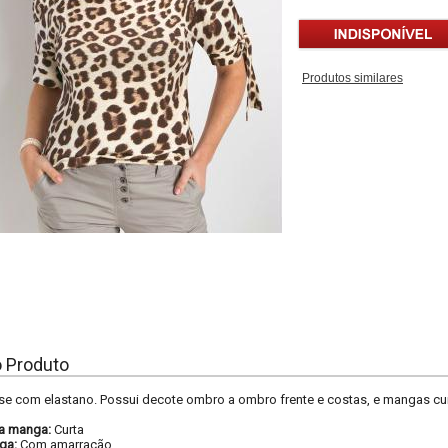
Produtos similares
o Produto
ose com elastano. Possui decote ombro a ombro frente e costas, e mangas c
a manga:
Curta
ga:
Com amarração