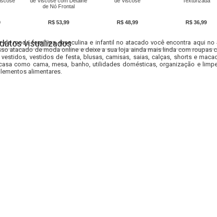
iscose
de Viscose com Detalhe
de Viscose
Texturizada
de Nó Frontal
9
R$ 53,99
R$ 48,99
R$ 36,99
dutos visualizados
r da moda feminina, masculina e infantil no atacado você encontra aqui no
so atacado de moda online e deixe a sua loja ainda mais linda com roupas c
 vestidos, vestidos de festa, blusas, camisas, saias, calças, shorts e m
casa como cama, mesa, banho, utilidades domésticas, organização e limpe
lementos alimentares.