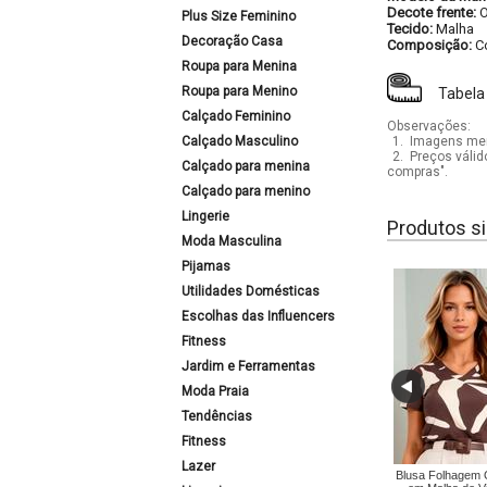
Decote frente:
Plus Size Feminino
Tecido:
Malha
Decoração Casa
Composição:
C
Roupa para Menina
Roupa para Menino
Tabela
Calçado Feminino
Observações:
Calçado Masculino
1.
Imagens mera
2.
Preços válid
Calçado para menina
compras".
Calçado para menino
Lingerie
Produtos si
Moda Masculina
Pijamas
Utilidades Domésticas
Escolhas das Influencers
Fitness
Jardim e Ferramentas
Moda Praia
Tendências
Fitness
Lazer
Blusa Folhagem 