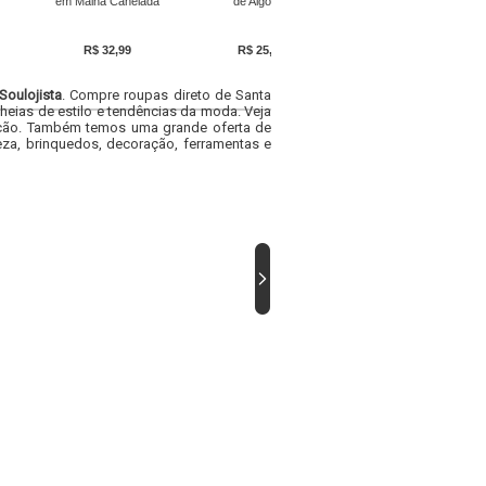
em Malha Canelada
de Algodão
de Viscose
R$ 32,99
R$ 25,99
R$ 44,09
Soulojista
. Compre roupas direto de Santa
heias de estilo e tendências da moda. Veja
acacão. Também temos uma grande oferta de
za, brinquedos, decoração, ferramentas e