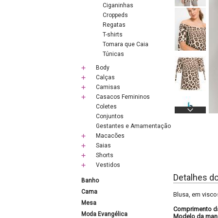
Ciganinhas
Croppeds
Regatas
T-shirts
Tomara que Caia
Túnicas
Body
Calças
Camisas
Casacos Femininos
Coletes
Conjuntos
Gestantes e Amamentação
Macacões
Saias
Shorts
Vestidos
Detalhes d
Banho
Cama
Blusa, em visc
Mesa
Comprimento d
Moda Evangélica
Modelo da man