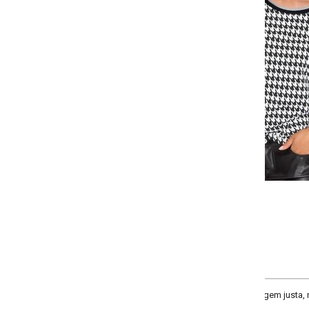
Selecione a quantidade para cada tamanho:
-
-
-
-
+
+
+
P
M
G
GG
COMPRAR
em justa, manga longa com elástico formando franzido, possui retilinea no 