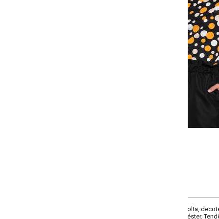
-
-
-
+
+
+
P
M
G
GG
COMPRAR
olta, decote frente canoa, comprimento da manga longa, manga bufante co
oliéster. Tendência: modelagem manga bufante.