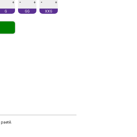
-
-
+
+
+
G
GG
XXG
 paetê.