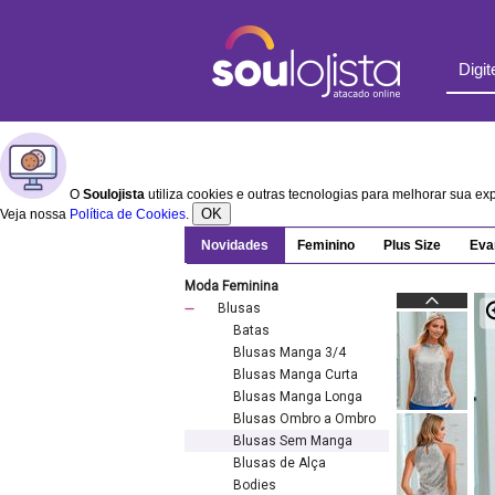
O
Soulojista
utiliza cookies e outras tecnologias para melhorar sua e
OK
Veja nossa
Política de Cookies
.
Novidades
Feminino
Plus Size
Eva
Moda Feminina
Blusas
Batas
Blusas Manga 3/4
Blusas Manga Curta
Blusas Manga Longa
Blusas Ombro a Ombro
Blusas Sem Manga
Blusas de Alça
Bodies