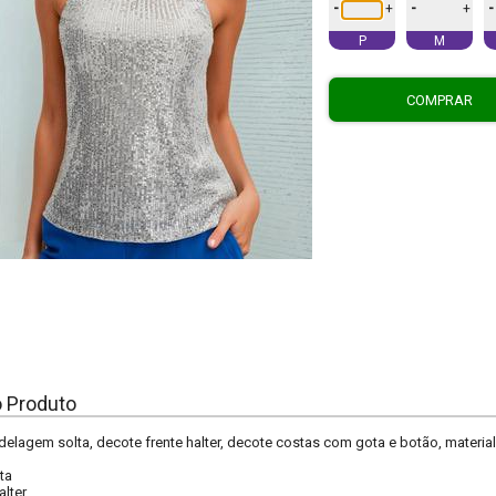
-
-
-
+
+
P
M
COMPRAR
o Produto
delagem solta, decote frente halter, decote costas com gota e botão, material
ta
alter