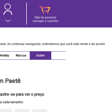
Não foi possível
carregar o carrinho
na web. Ao continuar navegando, entendemos que você está ciente e de acordo.
Hobby
Marcas
Outlet
em Paetê
astre-se para ver o preço
ra cada tamanho: