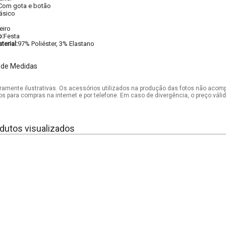
Com gota e botão
ásico
eiro
o:
Festa
erial:
97% Poliéster, 3% Elastano
 de Medidas
mente ilustrativas. Os acessórios utilizados na produção das fotos não acom
os para compras na internet e por telefone. Em caso de divergência, o preço vál
dutos visualizados