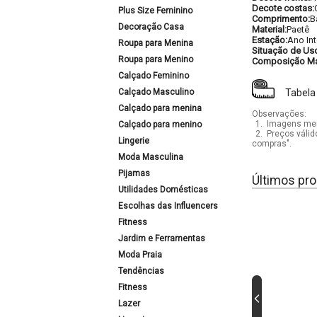
Decote costas:
Plus Size Feminino
Comprimento:
B
Decoração Casa
Material:
Paetê
Estação:
Ano Int
Roupa para Menina
Situação de Us
Roupa para Menino
Composição Mat
Calçado Feminino
Calçado Masculino
Tabela
Calçado para menina
Observações:
1.
Imagens mera
Calçado para menino
2.
Preços válid
Lingerie
compras".
Moda Masculina
Pijamas
Últimos pro
Utilidades Domésticas
Escolhas das Influencers
Fitness
Jardim e Ferramentas
Moda Praia
Tendências
Fitness
Lazer