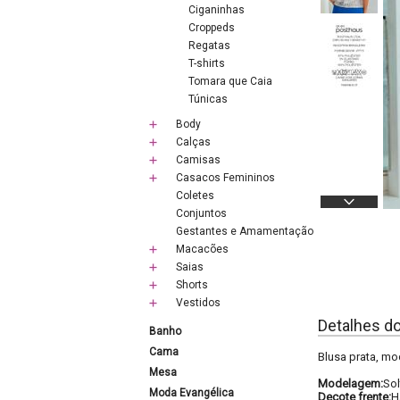
Ciganinhas
Croppeds
Regatas
T-shirts
Tomara que Caia
Túnicas
Body
Calças
Camisas
Casacos Femininos
Coletes
Conjuntos
Gestantes e Amamentação
Macacões
Saias
Shorts
Vestidos
Detalhes d
Banho
Cama
Blusa prata, mo
Mesa
Modelagem:
Sol
Moda Evangélica
Decote frente:
H