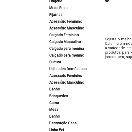
Lingerie
Moda Praia
Pijamas
Acessório Feminino
Acessório Masculino
Calçado Feminino
Lojista o melho
Calçado Masculino
Catarina em nos
a variedade em
Calçado para menina
produtos para 
Calçado para menino
jardinagem, sup
Cultura
Utilidades Domésticas
Acessório Feminino
Acessório Masculino
Banho
Brinquedos
Cama
Mesa
Banho
Decoração Casa
Linha Pet