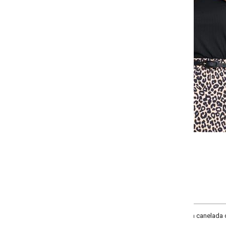
Selecione a quantidade para cada tamanho:
-
-
+
+
P
M
G
GG
COMPRAR
a canelada com elastano. Modelo com gola e manga longa.