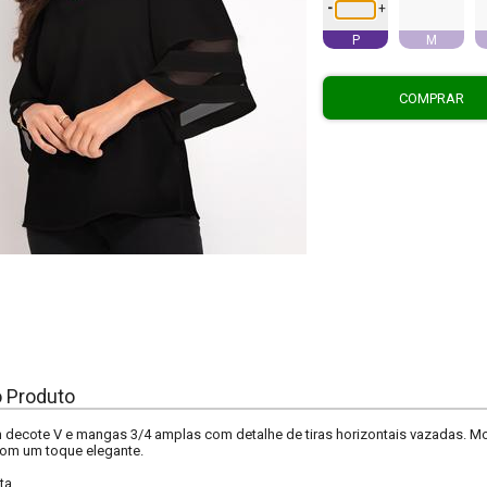
-
+
P
M
COMPRAR
o Produto
 decote V e mangas 3/4 amplas com detalhe de tiras horizontais vazadas. Mod
com um toque elegante.
ta