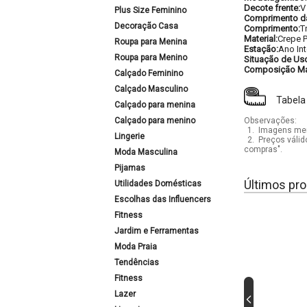
Decote frente:
V
Plus Size Feminino
Comprimento d
Decoração Casa
Comprimento:
T
Material:
Crepe 
Roupa para Menina
Estação:
Ano Int
Roupa para Menino
Situação de Us
Composição Mat
Calçado Feminino
Calçado Masculino
Tabela
Calçado para menina
Calçado para menino
Observações:
1.
Imagens mera
Lingerie
2.
Preços válid
compras".
Moda Masculina
Pijamas
Últimos pro
Utilidades Domésticas
Escolhas das Influencers
Fitness
Jardim e Ferramentas
Moda Praia
Tendências
Fitness
Lazer