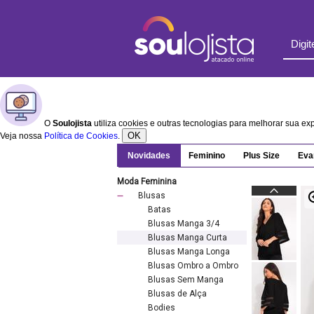
O
Soulojista
utiliza cookies e outras tecnologias para melhorar sua e
OK
Veja nossa
Política de Cookies
.
Novidades
Feminino
Plus Size
Eva
Moda Feminina
Blusas
Batas
Blusas Manga 3/4
Blusas Manga Curta
Blusas Manga Longa
Blusas Ombro a Ombro
Blusas Sem Manga
Blusas de Alça
Bodies