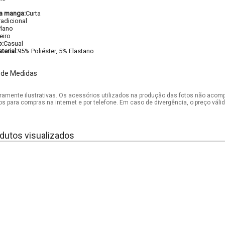
a manga:
Curta
radicional
Plano
eiro
o:
Casual
erial:
95% Poliéster, 5% Elastano
 de Medidas
mente ilustrativas. Os acessórios utilizados na produção das fotos não acom
os para compras na internet e por telefone. Em caso de divergência, o preço vál
dutos visualizados