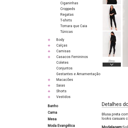
Ciganinhas
Croppeds
Regatas
T-shirts
Tomara que Caia
Túnicas
Body
Calças
Camisas
Casacos Femininos
Coletes
Conjuntos
Gestantes e Amamentação
Macacões
Saias
Shorts
Vestidos
Detalhes d
Banho
Cama
Blusa preta com
looks casuais 
Mesa
Moda Evangélica
Modelagem:
Sol